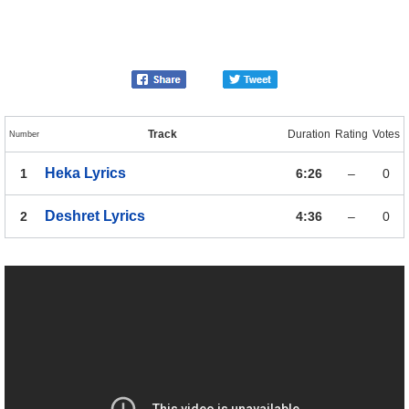
Track
Duration
Rating
Votes
Number
Heka
Lyrics
1
6:26
–
0
Deshret
Lyrics
2
4:36
–
0