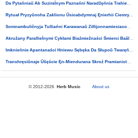
Da Pytańniaŭ Ab Suziraĺnym Paznańni Naradžęńnia Trahiedyi J Niaŭchiĺnaści Hibeli Isnaha Ŭ Wučeńni Anihiliacyi, Jak Pra Pieršaęliemienty Praŭdziwaj Pryrody Askietyčnych Praliehamienaŭ Mižhałaktyčnaha Smutku Smierciśćwiardžajučaj Mudraści... Lyrics
Rytuał Pryzyŭnoha Zaklionu Ŭsioabdymnaj Ęnierhii Ciemry, U Hipastyĺnaj Zalie Matęryjalizacyi Ŭwasablieńniaŭ Kokabaęła, Zaklikany Zubožyć Ahafałahičnyja Abliččy Idałaŭ Anhârąka, Zwajawaŭšych Wypramieńwańnie Pandęmaničnaha Pantęonu Kheri-Beq-F... Lyrics
Somnambuličnyja Tulliańni Karawanaŭ Ziłlijonnamiesiacowych Rozumazrokaŭ Žracoŭ Ïrminizmu, Jakija Pakidajuć Pojas Kojpiera, Skroź Hnozis Ękzistęncyjanaĺnaha Immažynaryuma Katakombaŭ Ra-Hoor-Khuit CVII Wymiaręńnia Uročyšča Skarpijonaŭ... Lyrics
Akružany Parallieĺnymi Cykłami Biaźmiežnaści Śmierci Baâl Wadalieja Nakiroŭwaje Wypaliennyja Wačnicy Kosmakarkasaŭ Pachawaĺnych Piramid Pa Toj Bok Miež Twaręńnia Asliapliajučych Promńiaŭ Mietatrona... Lyrics
Imknieńnie Apantanaści Hniewu Sębęka Da Słupoŭ Twaręńnia Ruin Aššurbanipała Skroź Zabaronieny Šliach Ęmpiryjakrytycyzmu Miedytatyŭnych Pahłyblieńniaŭ Ćiomnych Zaklinaĺnikaŭ Pustyni Ŭšęścia Płutona... Lyrics
Transhręsiŭnaje Ŭšęście Ęn-Miendurana Skroź Pramianistuju Dęĺtu Wialikaha Architęktara Al-Sadirah Minujučy Modusy Času Ankh-F-N-Khonsu, Niewiadomaha Wartaŭnika Wuzłoŭ Maa-Atef-F, Da Abicieli Adąda... Lyrics
© 2012-2026
Herb Music
About us