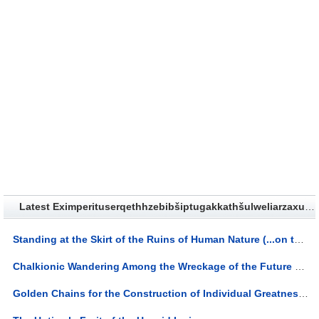
Latest Eximperituserqethhzebibšiptugakkathšulweliarzaxułum Lyrics
Standing at the Skirt of the Ruins of Human Nature (...on the Other Side of Man and Time) Lyrics
Chalkionic Wandering Among the Wreckage of the Future Lyrics
Golden Chains for the Construction of Individual Greatness Lyrics