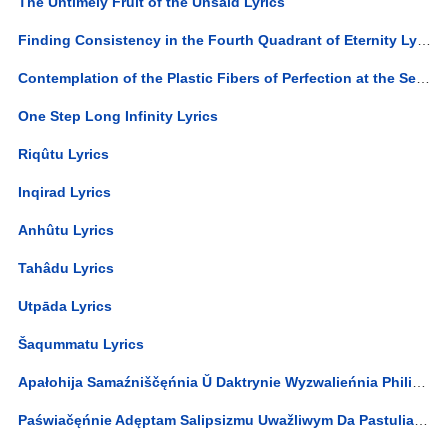
The Untimely Fruit of the Unsaid Lyrics
Finding Consistency in the Fourth Quadrant of Eternity Lyrics
Contemplation of the Plastic Fibers of Perfection at the Second Level of Reality Lyrics
One Step Long Infinity Lyrics
Riqûtu Lyrics
Inqirad Lyrics
Anhûtu Lyrics
Tahâdu Lyrics
Utpāda Lyrics
Šaqummatu Lyrics
Apałohija Samaźniščęńnia Ŭ Daktrynie Wyzwalieńnia Philippa Mainländęra, Jak Dumka Jakaja Biaskonca Pahłybliajecca Ad Z'jawy Da Sutnaści, Jość Adzina Dakładnaje Mierkawańnie Ab Wyšęjšaj Marali Indywiduaĺnaj Woli Supraćstajačaj... Lyrics
Paświačęńnie Adęptam Salipsizmu Uwažliwym Da Pastuliawańnia Von Hartmana Ab Nieswiadomym U Z'jawach Cialiesnaha J Duchoŭnaha Žyćcia, Što Skažajuć Azimutaĺny Kut Palinhienęzii Ad Zawieršanaha Ŭwasablieńnia Liutaści... Lyrics