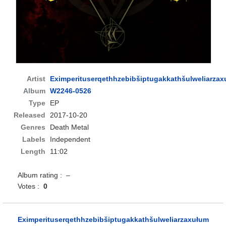
Artist
Eximperituserqethhzebibšiptugakkathšulweliarza
Album
W2246​-​0526
Type
EP
Released
2017-10-20
Genres
Death Metal
Labels
Independent
Length
11:02
Album rating : –
Votes :
0
Eximperituserqethhzebibšiptugakkathšulweliarzaxułum