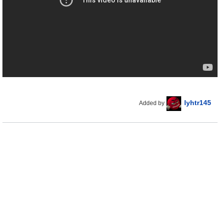
lyhtr145
Added by