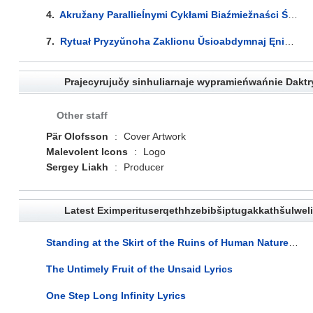
4.
Akružany Parallieĺnymi Cykłami Biaźmiežnaści Śmierci Baâl Wadalieja Nakiroŭwaje Wypaliennyja Wačnicy Kosmakarkasaŭ Pachawaĺnych Piramid Pa Toj Bok Miež Twaręńnia Asliapliajučych Promńiaŭ Mietatrona... Lyrics
7.
Rytuał Pryzyŭnoha Zaklionu Ŭsioabdymnaj Ęnierhii Ciemry, U Hipastyĺnaj Zalie Matęryjalizacyi Ŭwasablieńniaŭ Kokabaęła, Zaklikany Zubožyć Ahafałahičnyja Abliččy Idałaŭ Anhârąka, Zwajawaŭšych Wypramieńwańnie Pandęmaničnaha Pantęonu Kheri-Beq-F... Lyrics
Prajecyrujučy sinhuliarnaje wypramieńwańnie Daktry
Other staff
Pär Olofsson
:
Cover Artwork
Malevolent Icons
:
Logo
Sergey Liakh
:
Producer
Latest Eximperituserqethhzebibšiptugakkathšulweli
Standing at the Skirt of the Ruins of Human Nature (...on the Other Side of Man and Time) Lyrics
The Untimely Fruit of the Unsaid Lyrics
One Step Long Infinity Lyrics