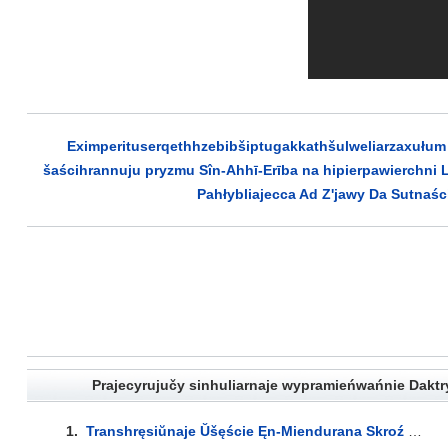
Eximperituserqethhzebibšiptugakkathšulweliarzaxułum 
šaścihrannuju pryzmu Sîn-Ahhī-Erība na hipierpawierchni L
Pahłybliajecca Ad Z'jawy Da Sutnaśc
Prajecyrujučy sinhuliarnaje wypramieńwańnie Daktry
1.
Transhręsiŭnaje Ŭšęście Ęn-Miendurana Skroź Pramianistuju Dęĺtu Wialikaha Architęktara Al-Sadirah Minujučy Modusy Času Ankh-F-N-Khonsu, Niewiadomaha Wartaŭnika Wuzłoŭ Maa-Atef-F, Da Abicieli Adąda... Lyrics