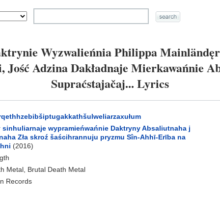
ktrynie Wyzwalieńnia Philippa Mainländę
i, Jość Adzina Dakładnaje Mierkawańnie A
Supraćstajačaj... Lyrics
rqethhzebibšiptugakkathšulweliarzaxułum
y sinhuliarnaje wypramieńwańnie Daktryny Absaliutnaha j
naha Zła skroź šaścihrannuju pryzmu Sîn-Ahhī-Erība na
chni
(2016)
ngth
h Metal, Brutal Death Metal
in Records