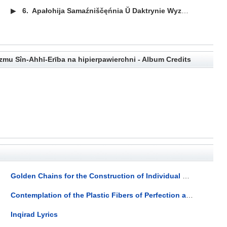
▶
6.
Apałohija Samaźniščęńnia Ŭ Daktrynie Wyzwalieńnia Philippa Mainländęra, Jak Dumka Jakaja Biaskonca Pahłybliajecca Ad Z'jawy Da Sutnaści, Jość Adzina Dakładnaje Mierkawańnie Ab Wyšęjšaj Marali Indywiduaĺnaj Woli Supraćstajačaj... Lyrics
mu Sîn-Ahhī-Erība na hipierpawierchni - Album Credits
Golden Chains for the Construction of Individual Greatness Lyrics
Contemplation of the Plastic Fibers of Perfection at the Second Level of Reality Lyrics
Inqirad Lyrics