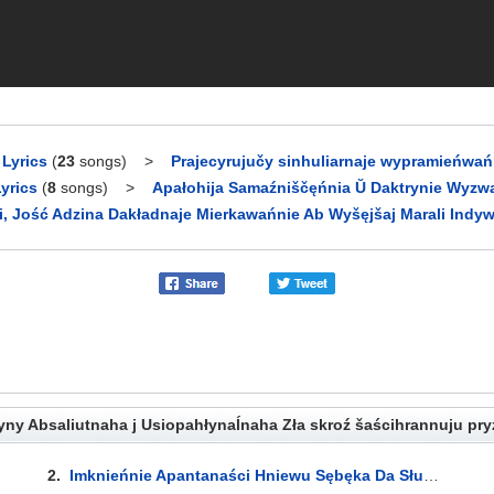
Lyrics
(
23
songs)
>
Prajecyrujučy sinhuliarnaje wypramieńwań
yrics
(
8
songs)
>
Apałohija Samaźniščęńnia Ŭ Daktrynie Wyzwa
i, Jość Adzina Dakładnaje Mierkawańnie Ab Wyšęjšaj Marali Indywid
ny Absaliutnaha j Usiopahłynaĺnaha Zła skroź šaścihrannuju pryz
2.
Imknieńnie Apantanaści Hniewu Sębęka Da Słupoŭ Twaręńnia Ruin Aššurbanipała Skroź Zabaronieny Šliach Ęmpiryjakrytycyzmu Miedytatyŭnych Pahłyblieńniaŭ Ćiomnych Zaklinaĺnikaŭ Pustyni Ŭšęścia Płutona... Lyrics