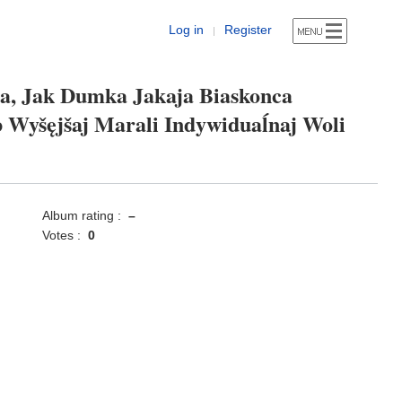
Log in
Register
|
ra, Jak Dumka Jakaja Biaskonca
b Wyšęjšaj Marali Indywiduaĺnaj Woli
Album rating :
–
Votes :
0