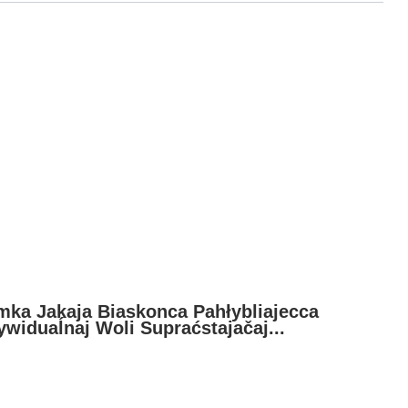
mka Jakaja Biaskonca Pahłybliajecca
widuaĺnaj Woli Supraćstajačaj...