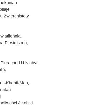
Shekhįnah
liaje
u Zwierchistoty
iatlieńnia,
a Piesimizmu,
 Pierachod U Niabyt,
th,
us-Khenti-Maa,
mataŭ
j
liwaści J Łohiki.