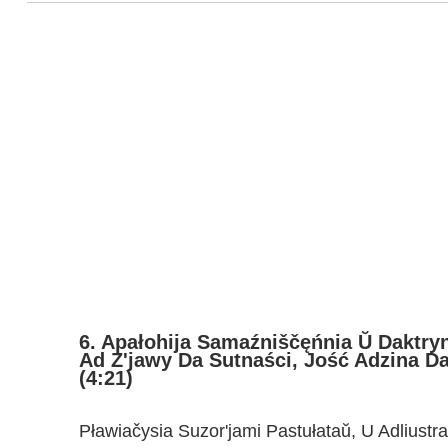
6. Apałohija Samaźniščęńnia Ŭ Daktry
Ad Z'jawy Da Sutnaści, Jość Adzina Da
(4:21)
Pławiačysia Suzor'jami Pastułataŭ, U Adliust