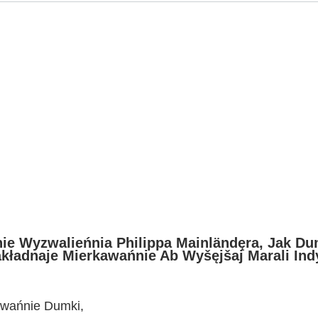
nie Wyzwalieńnia Philippa Mainländęra, Jak Du
kładnaje Mierkawańnie Ab Wyšęjšaj Marali Indy
rawańnie Dumki,