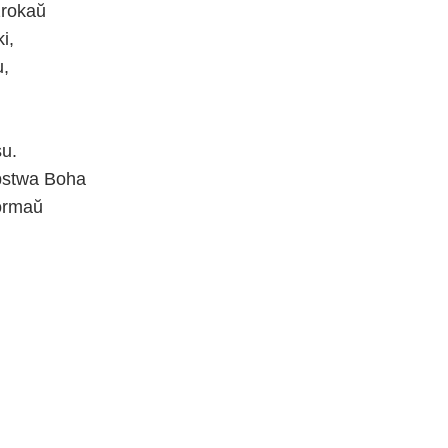
zrokaŭ
i,
u,
u.
bstwa Boha
Formaŭ