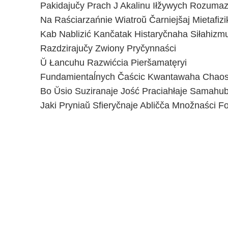
Pakidajučy Prach J Akalinu Iłžywych Rozuma
Na Raściarzańnie Wiatroŭ Čarniejšaj Mietafizik
Kab Nablizić Kančatak Histaryčnaha Siłahizm
Razdzirajučy Zwiony Pryčynnaści
Ŭ Łancuhu Razwićcia Pieršamatęryi
Fundamientaĺnych Čaścic Kwantawaha Chaos
Bo Ŭsio Suziranaje Jość Praciahłaje Samahu
Jaki Pryniaŭ Sfieryčnaje Abličča Množnaści 