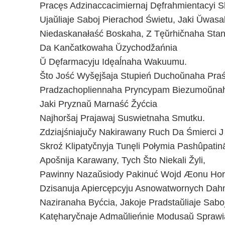
Pracęs Adzinaccacimiernaj Dęfrahmientacyi 
Ujaŭliaje Saboj Pierachod Świetu, Jaki Ŭwasab
Niedaskanałaść Boskaha, Z Tęŭrhičnaha Stan
Da Kančatkowaha Ŭzychodžańnia
Ŭ Dęfarmacyju Idęaĺnaha Wakuumu.
Što Jość Wyšęjšaja Stupień Duchoŭnaha Praśw
Pradzachopliennaha Pryncypam Biezumoŭnah
Jaki Pryznaŭ Marnaść Žyćcia
Najhoršaj Prajawaj Suswietnaha Smutku.
Zdziajśniajučy Nakirawany Ruch Da Śmierci J
Skroź Klipatyčnyja Tunęli Połymia Pashûpatinā
Apošnija Karawany, Tych Što Niekali Žyli,
Pawinny Nazaŭsiody Pakinuć Wojd Æonu Hor
Dzisanuja Apiercępcyju Asnowatwornych Dah
Naziranaha Byćcia, Jakoje Pradstaŭliaje Sabo
Katęharyčnaje Admaŭlieńnie Modusaŭ Sprawiad