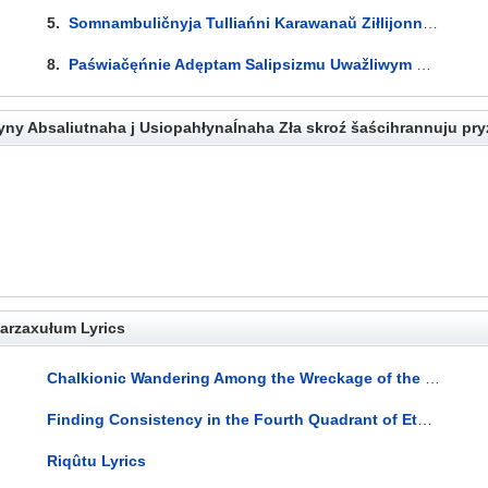
5.
Somnambuličnyja Tulliańni Karawanaŭ Ziłlijonnamiesiacowych Rozumazrokaŭ Žracoŭ Ïrminizmu, Jakija Pakidajuć Pojas Kojpiera, Skroź Hnozis Ękzistęncyjanaĺnaha Immažynaryuma Katakombaŭ Ra-Hoor-Khuit CVII Wymiaręńnia Uročyšča Skarpijonaŭ... Lyrics
8.
Paświačęńnie Adęptam Salipsizmu Uwažliwym Da Pastuliawańnia Von Hartmana Ab Nieswiadomym U Z'jawach Cialiesnaha J Duchoŭnaha Žyćcia, Što Skažajuć Azimutaĺny Kut Palinhienęzii Ad Zawieršanaha Ŭwasablieńnia Liutaści... Lyrics
ny Absaliutnaha j Usiopahłynaĺnaha Zła skroź šaścihrannuju pryz
arzaxułum Lyrics
Chalkionic Wandering Among the Wreckage of the Future Lyrics
Finding Consistency in the Fourth Quadrant of Eternity Lyrics
Riqûtu Lyrics