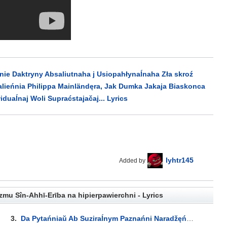
nie Daktryny Absaliutnaha j Usiopahłynaĺnaha Zła skroź
lieńnia Philippa Mainländęra, Jak Dumka Jakaja Biaskonca
uaĺnaj Woli Supraćstajačaj... Lyrics
lyhtr145
Added by
mu Sîn-Ahhī-Erība na hipierpawierchni - Lyrics
3.
Da Pytańniaŭ Ab Suziraĺnym Paznańni Naradžęńnia Trahiedyi J Niaŭchiĺnaści Hibeli Isnaha Ŭ Wučeńni Anihiliacyi, Jak Pra Pieršaęliemienty Praŭdziwaj Pryrody Askietyčnych Praliehamienaŭ Mižhałaktyčnaha Smutku Smierciśćwiardžajučaj Mudraści... Lyrics