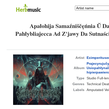
Apałohija Samaźniščęńnia Ŭ Da
Pahłybliajecca Ad Z'jawy Da Sutnaśc
Artist
Eximperituse
Prajecyrujuč
Album
Usiopahłynaĺ
hipierpawier
Type
Studio Full-le
Genres
Technical Deat
Labels
Amputated Ve