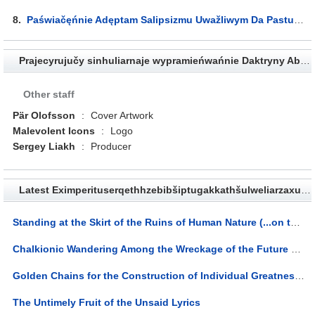
8.
Paświačęńnie Adęptam Salipsizmu Uwažliwym Da Pastuliawańnia Von Hartmana Ab Nieswiadomym U Z'jawach Cialiesnaha J Duchoŭnaha Žyćcia, Što Skažajuć Azimutaĺny Kut Palinhienęzii Ad Zawieršanaha Ŭwasablieńnia Liutaści... Lyrics
Prajecyrujučy sinhuliarnaje wypramieńwańnie Daktryny Absaliutnaha j Usiopahłynaĺnaha Zła skroź šaścihrannuju pryzmu Sîn-Ahhī-Erība na hipierpawierchni - Album Credits
Other staff
Pär Olofsson
:
Cover Artwork
Malevolent Icons
:
Logo
Sergey Liakh
:
Producer
Latest Eximperituserqethhzebibšiptugakkathšulweliarzaxułum Lyrics
Standing at the Skirt of the Ruins of Human Nature (...on the Other Side of Man and Time) Lyrics
Chalkionic Wandering Among the Wreckage of the Future Lyrics
Golden Chains for the Construction of Individual Greatness Lyrics
The Untimely Fruit of the Unsaid Lyrics