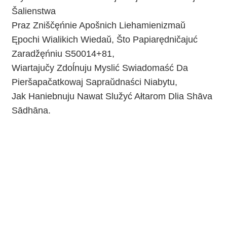
Šalienstwa
Praz Zniščęńnie Apošnich Liehamienizmaŭ
Ępochi Wialikich Wiedaŭ, Što Papiarędničajuć
Zaradžęńniu S50014+81,
Wiartajučy Zdoĺnuju Myslić Swiadomaść Da
Pieršapačatkowaj Sapraŭdnaści Niabytu,
Jak Haniebnuju Nawat Služyć Ałtarom Dlia Shāva
Sādhāna.