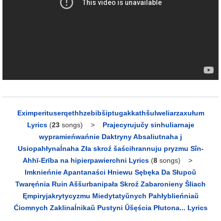
Eximperituserqethhzebibšiptugakkathšulweliarzaxułum
Lyrics
(
23
songs)
>
Prajecyrujučy sinhuliarnaje
wypramieńwańnie Daktryny Absaliutnaha j
Usiopahłynaĺnaha Zła skroź šaścihrannuju pryzmu Sîn-
Ahhī-Erība na hipierpawierchni Lyrics
(
8
songs)
>
Imknieńnie Apantanaści Hniewu Sębęka Da Słupoŭ
Twaręńnia Ruin Aššurbanipała Skroź Zabaronieny Šliach
Ęmpiryjakrytycyzmu Miedytatyŭnych Pahłyblieńniaŭ
Ćiomnych Zaklinaĺnikaŭ Pustyni Ŭšęścia Płutona... Lyrics