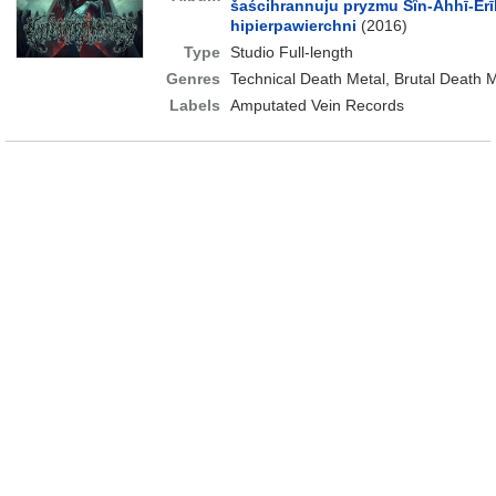
šaścihrannuju pryzmu Sîn-Ahhī-Erī
hipierpawierchni
(2016)
Type
Studio Full-length
Genres
Technical Death Metal, Brutal Death M
Labels
Amputated Vein Records