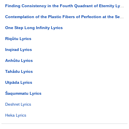
Finding Consistency in the Fourth Quadrant of Eternity Lyrics
Contemplation of the Plastic Fibers of Perfection at the Second Level of Reality Lyrics
One Step Long Infinity Lyrics
Riqûtu Lyrics
Inqirad Lyrics
Anhûtu Lyrics
Tahâdu Lyrics
Utpāda Lyrics
Šaqummatu Lyrics
Deshret Lyrics
Heka Lyrics