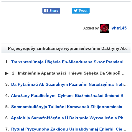
lyhtr145
Added by
Prajecyrujučy sinhuliarnaje wypramieńwańnie Daktryny Absaliutnaha j Usiopahłynaĺnaha Zła skroź šaścihrannuju pryzmu Sîn-Ahhī-Erība na hipierpawierchni - Lyrics
1.
Transhręsiŭnaje Ŭšęście Ęn-Miendurana Skroź Pramianistuju Dęĺtu Wialikaha Architęktara Al-Sadirah Minujučy Modusy Času Ankh-F-N-Khonsu, Niewiadomaha Wartaŭnika Wuzłoŭ Maa-Atef-F, Da Abicieli Adąda... Lyrics
▶
2.
Imknieńnie Apantanaści Hniewu Sębęka Da Słupoŭ Twaręńnia Ruin Aššurbanipała Skroź Zabaronieny Šliach Ęmpiryjakrytycyzmu Miedytatyŭnych Pahłyblieńniaŭ Ćiomnych Zaklinaĺnikaŭ Pustyni Ŭšęścia Płutona... Lyrics
3.
Da Pytańniaŭ Ab Suziraĺnym Paznańni Naradžęńnia Trahiedyi J Niaŭchiĺnaści Hibeli Isnaha Ŭ Wučeńni Anihiliacyi, Jak Pra Pieršaęliemienty Praŭdziwaj Pryrody Askietyčnych Praliehamienaŭ Mižhałaktyčnaha Smutku Smierciśćwiardžajučaj Mudraści... Lyrics
4.
Akružany Parallieĺnymi Cykłami Biaźmiežnaści Śmierci Baâl Wadalieja Nakiroŭwaje Wypaliennyja Wačnicy Kosmakarkasaŭ Pachawaĺnych Piramid Pa Toj Bok Miež Twaręńnia Asliapliajučych Promńiaŭ Mietatrona... Lyrics
5.
Somnambuličnyja Tulliańni Karawanaŭ Ziłlijonnamiesiacowych Rozumazrokaŭ Žracoŭ Ïrminizmu, Jakija Pakidajuć Pojas Kojpiera, Skroź Hnozis Ękzistęncyjanaĺnaha Immažynaryuma Katakombaŭ Ra-Hoor-Khuit CVII Wymiaręńnia Uročyšča Skarpijonaŭ... Lyrics
6.
Apałohija Samaźniščęńnia Ŭ Daktrynie Wyzwalieńnia Philippa Mainländęra, Jak Dumka Jakaja Biaskonca Pahłybliajecca Ad Z'jawy Da Sutnaści, Jość Adzina Dakładnaje Mierkawańnie Ab Wyšęjšaj Marali Indywiduaĺnaj Woli Supraćstajačaj... Lyrics
7.
Rytuał Pryzyŭnoha Zaklionu Ŭsioabdymnaj Ęnierhii Ciemry, U Hipastyĺnaj Zalie Matęryjalizacyi Ŭwasablieńniaŭ Kokabaęła, Zaklikany Zubožyć Ahafałahičnyja Abliččy Idałaŭ Anhârąka, Zwajawaŭšych Wypramieńwańnie Pandęmaničnaha Pantęonu Kheri-Beq-F... Lyrics