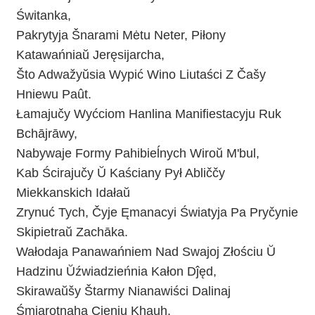
Świtanka,
Pakrytyja Šnarami Mėtu Neter, Piłony
Katawańniaŭ Jeręsijarcha,
Što Adwažyŭsia Wypić Wino Liutaści Z Čašy
Hniewu Paût.
Łamajučy Wyćciom Hanlina Manifiestacyju Ruk
Bchājrāwy,
Nabywaje Formy Pahibieĺnych Wiroŭ M'bul,
Kab Ścirajučy Ŭ Kaściany Pył Abliččy
Miekkanskich Idałaŭ
Zrynuć Tych, Čyje Ęmanacyi Światyja Pa Pryčynie
Skipietraŭ Zachāka.
Wałodaja Panawańniem Nad Swajoj Złościu Ŭ
Hadzinu Ŭźwiadzieńnia Kałon Dĵęd,
Skirawaŭšy Štarmy Nianawiści Dalinaj
Śmiarotnaha Cieniu Khąuh,