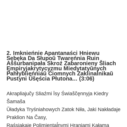
2. Imknieńnie Apantanaści Hniewu
Sębęka Da Słupoŭ Twaręńnia Ruin
Aššurbanipała Skroź Zabaronieny Šliach
Ęmpiryjakrytycyzmu Miedytatyŭnych
Pahłyblieńniaŭ Ćiomnych Zaklinaĺnikaŭ
Pustyni Ŭšęścia Płutona... (3:06)
Akrapliajučy Sliaźmi Ïsy Świaščęnnyja Kiedry
Šamaša
Ŭładyka Tryśniahowych Zatok Niła, Jaki Nakładaje
Praklion Na Časy,
Raśsiakaje Polimientaĺnymi Hraniami Kałama