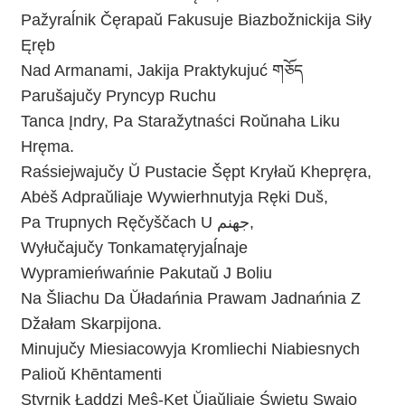
Pažyraĺnik Čęrapaŭ Fakusuje Biazbožnickija Siły
Ęręb
Nad Armanami, Jakija Praktykujuć གཅོད
Parušajučy Pryncyp Ruchu
Tanca Įndry, Pa Staražytnaści Roŭnaha Liku
Hręma.
Raśsiejwajučy Ŭ Pustacie Šępt Kryłaŭ Khepręra,
Abėš Adpraŭliaje Wywierhnutyja Ręki Duš,
Pa Trupnych Ręčyščach U جهنم,
Wyłučajučy Tonkamatęryjaĺnaje
Wypramieńwańnie Pakutaŭ J Boliu
Na Šliachu Da Ŭładańnia Prawam Jadnańnia Z
Džałam Skarpijona.
Minujučy Miesiacowyja Kromliechi Niabiesnych
Palioŭ Khēntamenti
Styrnik Ładdzi Meŝ-Ket Ŭjaŭliaje Świetu Swajo