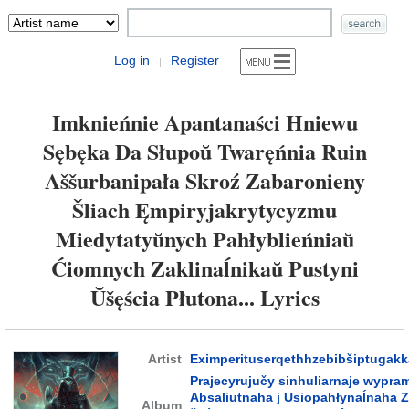
Log in
Register
|
Imknieńnie Apantanaści Hniewu
Sębęka Da Słupoŭ Twaręńnia Ruin
Aššurbanipała Skroź Zabaronieny
Šliach Ęmpiryjakrytycyzmu
Miedytatyŭnych Pahłyblieńniaŭ
Ćiomnych Zaklinaĺnikaŭ Pustyni
Ŭšęścia Płutona... Lyrics
Artist
Eximperituserqethhzebibšiptugakk
Prajecyrujučy sinhuliarnaje wypra
Absaliutnaha j Usiopahłynaĺnaha Z
Album