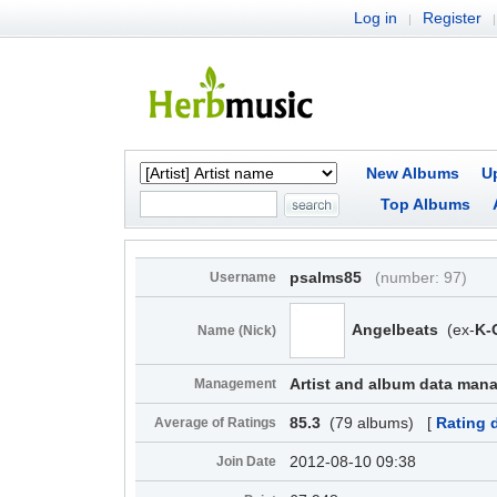
Log in
Register
|
|
New Albums
U
Top Albums
psalms85
(number: 97)
Username
Angelbeats
(ex-
K-
Name (Nick)
Artist and album data man
Management
85.3
(79 albums) [
Rating d
Average of Ratings
2012-08-10 09:38
Join Date