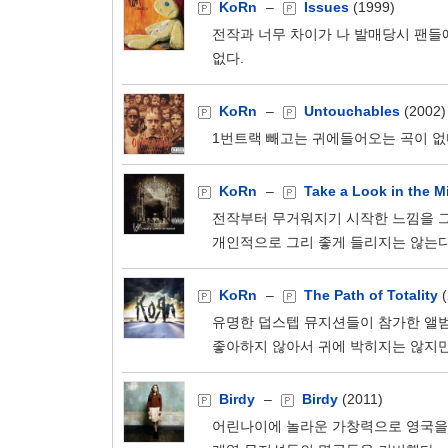
KoRn
–
Issues
(1999)
전작과 너무 차이가 나 발매당시 팬들
없다.
KoRn
–
Untouchables
(2002)
1번트랙 빼고는 귀에들어오는 곡이 없
KoRn
–
Take a Look in the Mi
전작부터 무거워지기 시작한 느낌을 그
개인적으로 그리 좋게 들리지는 않는다
KoRn
–
The Path of Totality
(
유명한 덥스텝 뮤지션들이 참가한 앨범
좋아하지 않아서 귀에 박히지는 않지만
Birdy
–
Birdy
(2011)
어린나이에 놀라운 가창력으로 영국을 