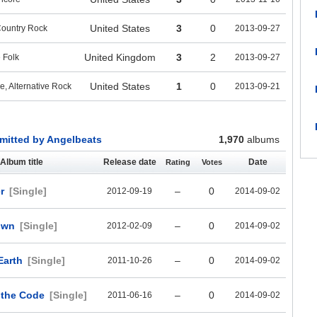
United States
3
0
ountry Rock
2013-09-27
United Kingdom
3
2
 Folk
2013-09-27
United States
1
0
, Alternative Rock
2013-09-21
itted by Angelbeats
1,970
albums
Album title
Release date
Date
Rating
Votes
r
[Single]
–
0
2012-09-19
2014-09-02
own
[Single]
–
0
2012-02-09
2014-09-02
Earth
[Single]
–
0
2011-10-26
2014-09-02
 the Code
[Single]
–
0
2011-06-16
2014-09-02