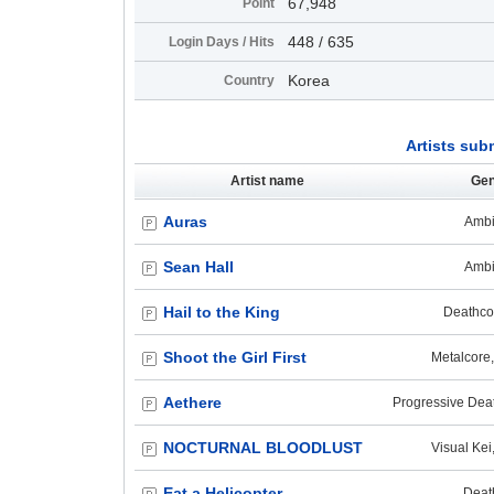
67,948
Point
448 / 635
Login Days / Hits
Korea
Country
Artists sub
Artist name
Gen
Auras
Ambi
Sean Hall
Ambi
Hail to the King
Deathcor
Shoot the Girl First
Metalcore,
Aethere
Progressive Deat
NOCTURNAL BLOODLUST
Visual Kei
Eat a Helicopter
Deat