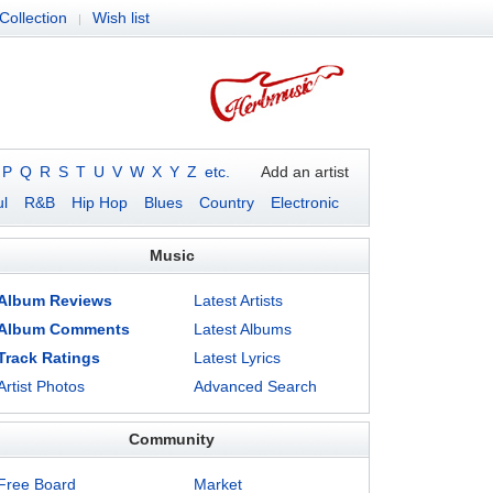
Collection
Wish list
|
P
Q
R
S
T
U
V
W
X
Y
Z
etc.
Add an artist
l
R&B
Hip Hop
Blues
Country
Electronic
Music
Album Reviews
Latest Artists
Album Comments
Latest Albums
Track Ratings
Latest Lyrics
Artist Photos
Advanced Search
Community
Free Board
Market