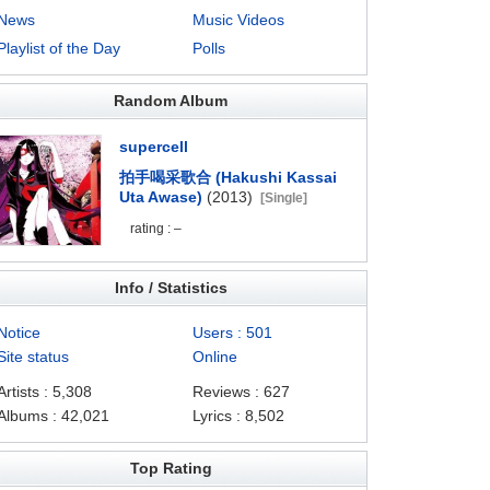
News
Music Videos
Playlist of the Day
Polls
Random Album
supercell
拍手喝采歌合 (Hakushi Kassai
Uta Awase)
(2013)
[Single]
rating : –
Info / Statistics
Notice
Users : 501
Site status
Online
Artists : 5,308
Reviews : 627
Albums : 42,021
Lyrics : 8,502
Top Rating