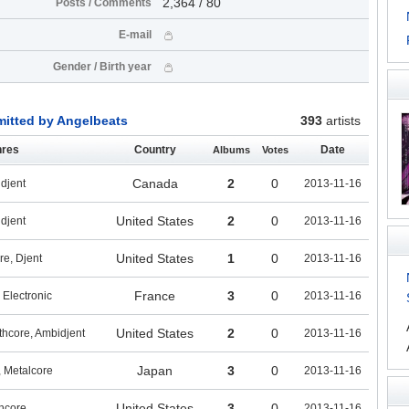
2,364 / 80
Posts / Comments
E-mail
Gender / Birth year
mitted by Angelbeats
393
artists
res
Country
Date
Albums
Votes
Canada
2
0
djent
2013-11-16
United States
2
0
djent
2013-11-16
United States
1
0
e, Djent
2013-11-16
France
3
0
 Electronic
2013-11-16
United States
2
0
hcore, Ambidjent
2013-11-16
Japan
3
0
, Metalcore
2013-11-16
United States
3
0
hcore
2013-11-16