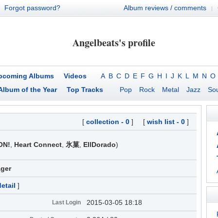
Forgot password?
Album reviews / comments
|
Angelbeats's profile
pcoming Albums
Videos
A
B
C
D
E
F
G
H
I
J
K
L
M
N
O
Album of the Year
Top Tracks
Pop
Rock
Metal
Jazz
Sou
[
collection - 0
] [
wish list - 0
]
ON!
,
Heart Connect
,
氷菓
,
EllDorado
)
ager
etail
]
2015-03-05 18:18
Last Login