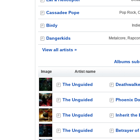
Cassadee Pope
Pop Rock, C
Birdy
Indie
Dangerkids
Metalcore, Rapcore
View all artists »
Albums subm
Image
Artist name
The Unguided
Deathwalke
The Unguided
Phoenix D
The Unguided
Inherit the 
The Unguided
Betrayer of