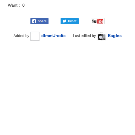
Want :
0
dImmUholic
Eagles
Added by
Last edited by