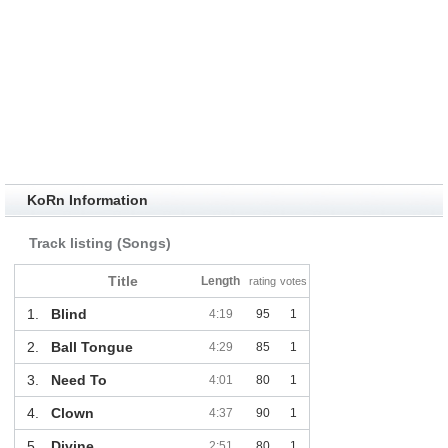
KoRn Information
Track listing (Songs)
Title
Length
rating
votes
1.
Blind
4:19
95
1
2.
Ball Tongue
4:29
85
1
3.
Need To
4:01
80
1
4.
Clown
4:37
90
1
5.
Divine
2:51
80
1