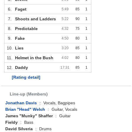
6.
Faget
5:49
85
1
7.
Shoots and Ladders
5:22
90
1
8.
Predictable
4:32
75
1
9.
Fake
4:50
80
1
10.
Lies
3:20
85
1
11.
Helmet in the Bush
4:02
80
1
12.
Daddy
17:31
85
1
[Rating detail]
Line-up (Members)
Jonathan Davis
:
Vocals, Bagpipes
Brian "Head" Welch
:
Guitar, Vocals
James "Munky" Shaffer
:
Guitar
Fieldy
:
Bass
David Silveria
:
Drums