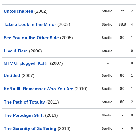
Untouchables
(2002)
75
2
Studio
Take a Look in the Mirror
(2003)
88.8
4
Studio
See You on the Other Side
(2005)
80
1
Studio
Live & Rare
(2006)
-
0
Studio
MTV Unplugged: KoRn
(2007)
-
0
Live
Untitled
(2007)
80
1
Studio
KoRn III: Remember Who You Are
(2010)
80
1
Studio
The Path of Totality
(2011)
80
2
Studio
The Paradigm Shift
(2013)
-
0
Studio
The Serenity of Suffering
(2016)
-
0
Studio