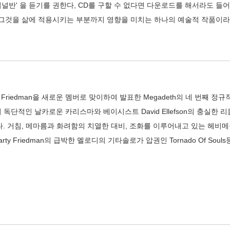
널반' 을 듣기를 권한다, CD를 구할 수 없다면 다운로드를 해서라도 
그것을 삶에 적용시키는 부분까지 영향을 미치는 하나의 예술적 작품이라고
y Friedman을 새로운 멤버로 맞이하여 발표한 Megadeth의 네 번째 정규작 R
의 독단적인 날카로운 카리스마와 베이시스트 David Ellefson의 충실한 리
 거침, 메마름과 화려함의 치열한 대비, 조화를 이루어내고 있는 헤비메틀
Due와 Marty Friedman의 급박한 멜로디의 기타솔로가 압권인 Tornado Of S