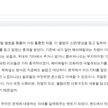
든 쓰래쉬메탈 앨범을 통틀어 가장 훌륭한 작품, 이 앨범의 소문/명성을 듣고
ace 를 듣고 엄청난 충격을 받았다, 기존에 내가 알던 헤비메탈과는 차원
는 보컬과, 두대의 기타에서 주거니 받거니 뿜어져나오는 무지막지한 기
세한 리프들은 가히 충격적이었다, 헤비메탈이 진화하면 어떻게되는가를 
 채워넣는 방식은 지금봐도 놀랍고 대단하다, 본작에서 리드기타를 맡은
적인 느낌이나는) 솔로들은 자칫하면 촌스럽고 어색할 수 있었으나, 적
다, 가사 또한 사회비판, 전쟁의 모순, 불합리한 사회구조의 내용을 담
기 때문일까,
 주어진 문제에 대응하는 자세를 일깨워주는 멘토가 되었다, 밴드에서 억