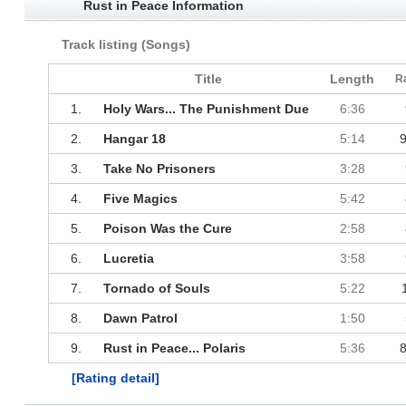
Rust in Peace Information
Track listing (Songs)
Title
Length
R
1.
Holy Wars... The Punishment Due
6:36
2.
Hangar 18
5:14
9
3.
Take No Prisoners
3:28
4.
Five Magics
5:42
5.
Poison Was the Cure
2:58
6.
Lucretia
3:58
7.
Tornado of Souls
5:22
8.
Dawn Patrol
1:50
9.
Rust in Peace... Polaris
5:36
8
[Rating detail]