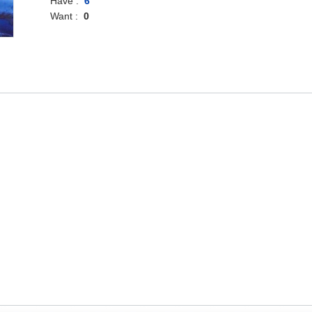
Have :
6
Want :
0