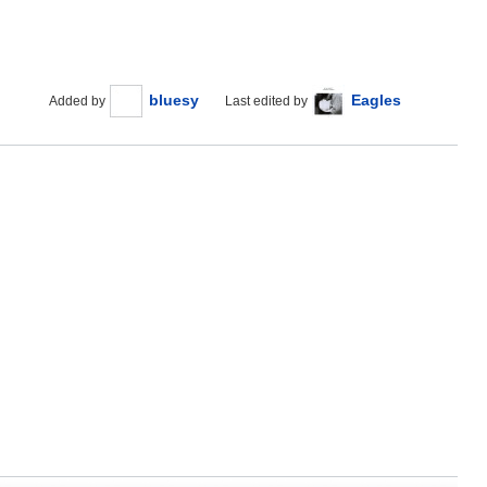
bluesy
Eagles
Added by
Last edited by