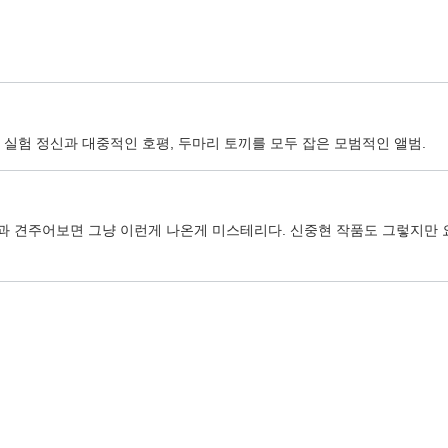
실험 정신과 대중적인 호평, 두마리 토끼를 모두 잡은 모범적인 앨범.
 견주어보면 그냥 이런게 나온게 미스테리다. 신중현 작품도 그렇지만 요즘