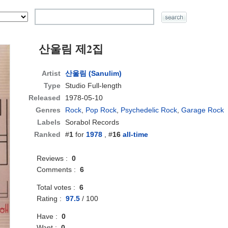
산울림 제2집
Artist
산울림 (Sanulim)
Type
Studio Full-length
Released
1978-05-10
Genres
Rock
,
Pop Rock
,
Psychedelic Rock
,
Garage Rock
Labels
Sorabol Records
Ranked
#
1
for
1978
, #
16
all-time
Reviews :
0
Comments :
6
Total votes :
6
Rating :
97.5
/
100
Have :
0
Want :
0