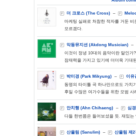
Album comm
더 크로스 (The Cross)
–
Melo
마케팅 실패로 처참한 적자를 거둔 비
모르겠다.
악동뮤지션 (Akdong Musician)
–
이것이 정녕 10대의 음악이란 말인가?
잠재력을 가지고 있기에 더더욱 기대된
박미경 (Park Mikyung)
–
이유
동명의 타이틀 곡 하나만으로도 가치가 
후일 수많은 여가수들을 위한 모범 사
안치행 (Ahn Chihaeng)
–
심경
다들 한번쯤은 들어보셨을 듯. 재밌는 
산울림 (Sanulim)
–
산울림 제2