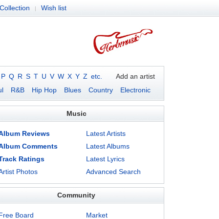
Collection
Wish list
|
P
Q
R
S
T
U
V
W
X
Y
Z
etc.
Add an artist
l
R&B
Hip Hop
Blues
Country
Electronic
Music
Album Reviews
Latest Artists
Album Comments
Latest Albums
Track Ratings
Latest Lyrics
Artist Photos
Advanced Search
Community
Free Board
Market