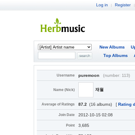
Log in
Register
|
|
New Albums
U
Top Albums
puremoon
(number: 113)
Username
재월
Name (Nick)
87.2
(16 albums) [
Rating d
Average of Ratings
2012-10-15 02:08
Join Date
3,685
Point