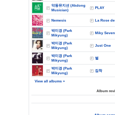
악동뮤지션 (Akdong
PLAY
Musician)
Nemesis
La Rose de 
박미경 (Park
Miky Seven
Mikyung)
박미경 (Park
Just One
Mikyung)
박미경 (Park
벌
Mikyung)
박미경 (Park
집착
Mikyung)
View all albums »
Album rev