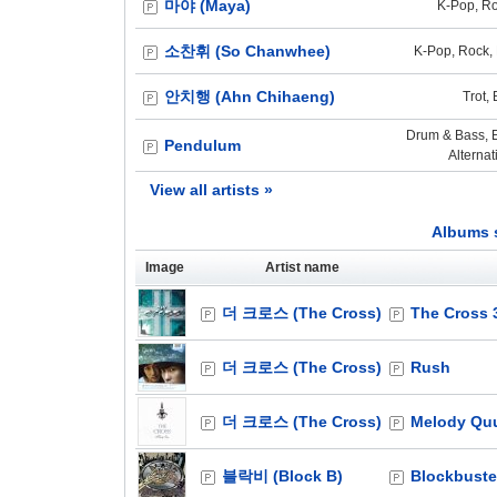
마야 (Maya)
K-Pop, Ro
소찬휘 (So Chanwhee)
K-Pop, Rock, 
안치행 (Ahn Chihaeng)
Trot, 
Drum & Bass, E
Pendulum
Alternat
View all artists »
Albums 
Image
Artist name
더 크로스 (The Cross)
The Cross 
더 크로스 (The Cross)
Rush
더 크로스 (The Cross)
Melody Qu
블락비 (Block B)
Blockbuste