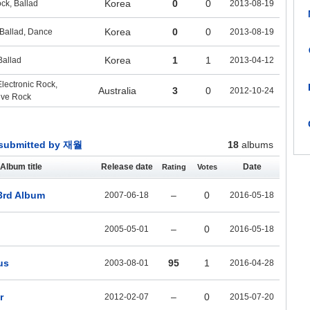
Korea
0
0
ck, Ballad
2013-08-19
Korea
0
0
Ballad, Dance
2013-08-19
Korea
1
1
Ballad
2013-04-12
lectronic Rock,
Australia
3
0
2012-10-24
ive Rock
submitted by 재월
18
albums
Album title
Release date
Date
Rating
Votes
3rd Album
–
0
2007-06-18
2016-05-18
–
0
2005-05-01
2016-05-18
us
95
1
2003-08-01
2016-04-28
r
–
0
2012-02-07
2015-07-20