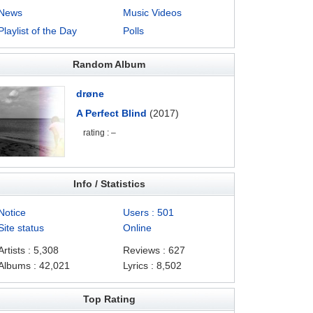
News
Music Videos
Playlist of the Day
Polls
Random Album
drøne
A Perfect Blind
(2017)
rating : –
Info / Statistics
Notice
Users : 501
Site status
Online
Artists : 5,308
Reviews : 627
Albums : 42,021
Lyrics : 8,502
Top Rating