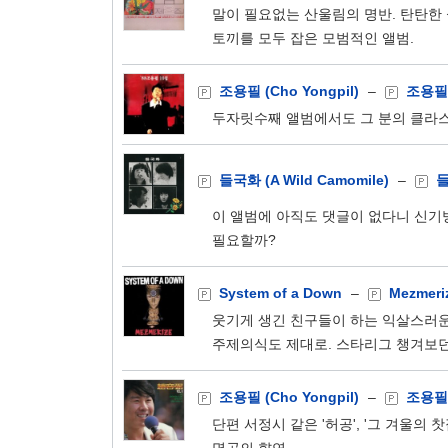
말이 필요없는 산울림의 명반. 탄탄한
토끼를 모두 잡은 모범적인 앨범.
조용필 (Cho Yongpil)
–
조용필
두자릿수째 앨범에서도 그 분의 클라스는
들국화 (A Wild Camomile)
–
이 앨범에 아직도 댓글이 없다니 신기방기
필요할까?
System of a Down
–
Mezmeri
웃기게 생긴 친구들이 하는 익살스러운
주제의식도 제대로. 스타리그 챙겨보던
조용필 (Cho Yongpil)
–
조용필
단편 서정시 같은 '허공', '그 겨울의 찻