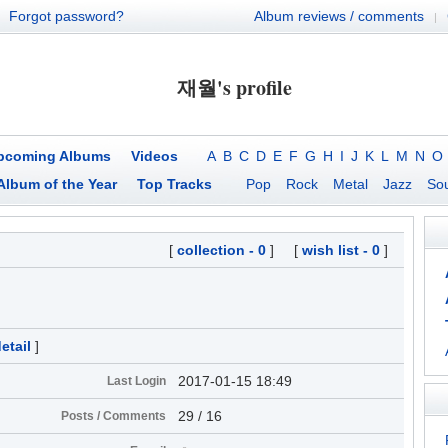
Forgot password?
Album reviews / comments
|
재월's profile
pcoming Albums
Videos
A
B
C
D
E
F
G
H
I
J
K
L
M
N
O
Album of the Year
Top Tracks
Pop
Rock
Metal
Jazz
Sou
[
collection - 0
] [
wish list - 0
]
etail
]
2017-01-15 18:49
Last Login
29 / 16
Posts / Comments