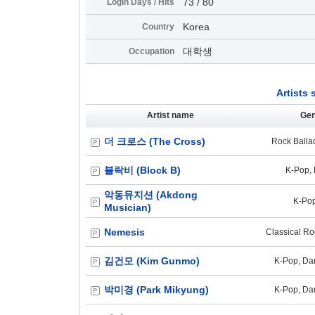
73 / 80
Login Days / Hits
Korea
Country
대학생
Occupation
Artists
Artist name
Gen
더 크로스 (The Cross)
Rock Balla
블락비 (Block B)
K-Pop, 
악동뮤지션 (Akdong
K-Pop
Musician)
Nemesis
Classical Ro
김건모 (Kim Gunmo)
K-Pop, Dan
박미경 (Park Mikyung)
K-Pop, Dan