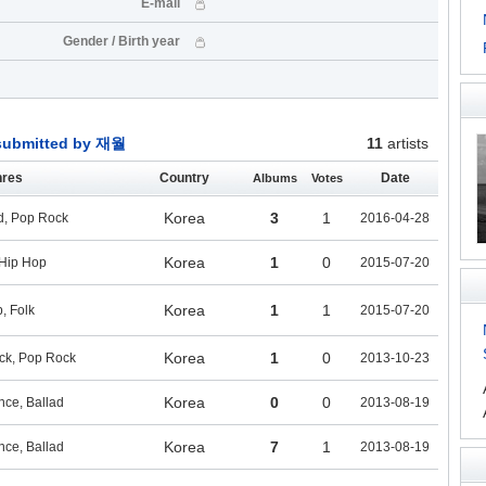
E-mail
Gender / Birth year
 submitted by 재월
11
artists
res
Country
Date
Albums
Votes
Korea
3
1
d, Pop Rock
2016-04-28
Korea
1
0
Hip Hop
2015-07-20
Korea
1
1
, Folk
2015-07-20
Korea
1
0
ck, Pop Rock
2013-10-23
Korea
0
0
ce, Ballad
2013-08-19
Korea
7
1
ce, Ballad
2013-08-19