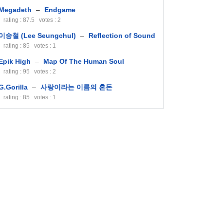
Megadeth
–
Endgame
rating : 87.5 votes : 2
이승철 (Lee Seungchul)
–
Reflection of Sound
rating : 85 votes : 1
Epik High
–
Map Of The Human Soul
rating : 95 votes : 2
G.Gorilla
–
사랑이라는 이름의 혼돈
rating : 85 votes : 1