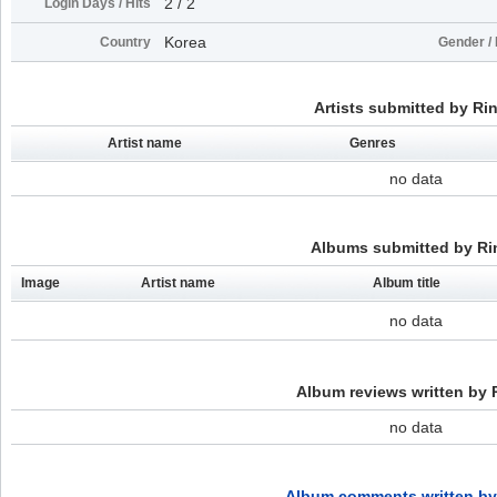
2 / 2
Login Days / Hits
Korea
Country
Gender / 
Artists submitted by Ri
Artist name
Genres
no data
Albums submitted by Ri
Image
Artist name
Album title
no data
Album reviews written by 
no data
Album comments written by