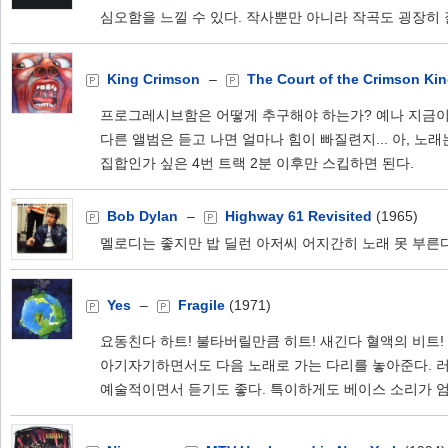
심오함을 느낄 수 있다. 작사뿐만 아니라 작곡도 굉장히 
King Crimson
–
The Court of the Crimson Ki
프로그레시브함은 어떻게 추구해야 하는가? 예나 지금이나
다른 앨범은 듣고 나면 얼마나 힘이 빠질련지... 아, 노
집합인가 싶은 4번 트랙 2분 이후만 스킵하면 된다.
Bob Dylan
–
Highway 61 Revisited
(1965)
멜로디는 좋지만 밥 딜런 아저씨 어지간히 노래 못 부른다
Yes
–
Fragile
(1971)
요동친다 하트! 불타버릴만큼 히트! 새긴다 혈액의 비트
아기자기하면서도 다음 노래로 가는 다리를 놓아준다. 
예술적이면서 듣기도 좋다. 특이하게도 베이스 소리가 엄