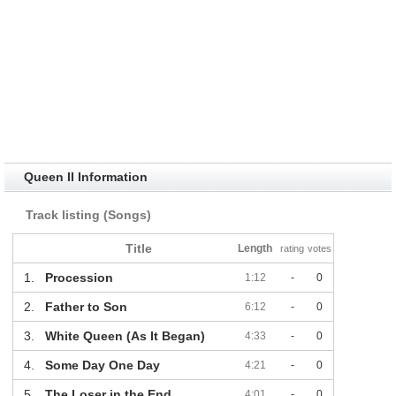
Queen II Information
Track listing (Songs)
Title
Length
rating
votes
1.
Procession
1:12
-
0
2.
Father to Son
6:12
-
0
3.
White Queen (As It Began)
4:33
-
0
4.
Some Day One Day
4:21
-
0
5.
The Loser in the End
4:01
-
0