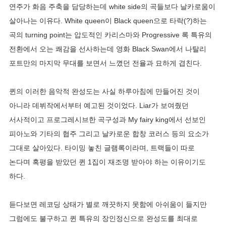
연주가 화음 주축을 담당하는데 white side의 곡들보다 날카로움이
살아나는 이유다. White queen이 Black queen으로 타락(?)하는
곡의 turning point는 압도적인 카리스마와 Progressive 록 특유의
전환에서 오는 쾌감을 선사하는데 영화 Black Swan에서 나탈리
포트만의 마지막 무대를 보면서 느꼈던 전율과 묘하게 겹친다.
퀸의 이러한 음악적 완성도는 사실 하루아침에 만들어진 것이
아니라 데뷔작에서부터 예고된 것이었다. Liar가 보여줬던
서사적이고 프로그레시브한 곡구성과 My fairy king에서 선보인
피아노와 기타의 협주 그리고 날카로운 합창 코러스 등의 요소가
그대로 살아있다. 타이밍 놓친 글램록이라며, 트랙들이 따로
논다며 혹평을 받았던 퀸 1집이 재조명 받아야 하는 이유이기도
하다.
듣다보면 레코딩 상태가 별로 깨끗하지 못함에 아쉬움이 들지만
그럼에도 불구하고 퀸 특유의 장인정신으로 완성도를 최대로