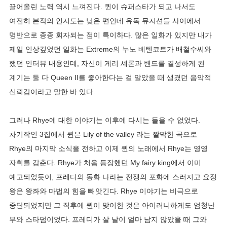
끌어올린 노력 역시 느껴진다. 퀸이 슈퍼스타가 되고 나서도
여전히 본작의 인지도는 낮은 편인데 유독 뮤지션들 사이에서
명반으로 종종 회자되는 점이 특이하다. 많은 일화가 있지만 내가
제일 인상깊었던 일화는 Extreme의 누노 베텐코트가 배철수씨와
했던 인터뷰 내용인데, 자신이 게리 셰론과 밴드를 결성하게 된
계기는 둘 다 Queen II를 좋아한다는 걸 알았을 때 생겼던 음악적
신뢰감이라고 말한 바 있다.
그러나 Rhye에 대한 이야기는 이후에 다시는 들을 수 없었다.
차기작인 3집에서 퀸은 Lily of the valley 라는 짤막한 곡으로
Rhye의 마지막 소식을 전하고 이제 퀸의 노래에서 Rhye는 영영
자취를 감춘다. Rhye가 처음 등장했던 My fairy king에서 이미
예고되었듯이, 프레디의 동화 나라는 전쟁의 포화에 스러지고 요정
왕은 왕좌와 마법의 힘을 빼앗긴다. Rhye 이야기는 비극으로
중단되었지만 그 직후에 퀸이 맞이한 것은 아이러니하게도 엄청난
부와 스타덤이었다. 프레디가 살 날이 얼마 남지 않았을 때 그와