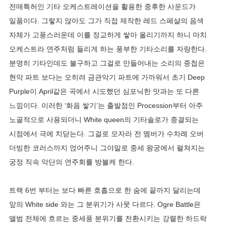
전매특허인 기타 오케스트레이션을 활용한 중후한 사운드가
일품이다. 그렇지 않아도 그가 직접 제작한 레드 스페샬의 음색
자체가 고풍스러운데 이를 정교하게 쌓아 올리기까지 하니 마치
오케스트라 연주처럼 들리게 하는 풍부한 기타소리를 자랑한다.
분명히 기타인데도 불구하고 그걸로 만들어내는 소리의 중첩은
현악 파트 보다는 오히려 금관악기 파트에 가까워서 초기 Deep
Purple이 April같은 곡에서 시도했던 심포닉한 맛과는 또 다른
느낌이다. 이러한 ‘화음 쌓기‘는 출발점인 Procession부터 아주
노골적으로 사용되더니 White queen의 기타솔로가 종결되는
시점에서 극에 치닫는다. 그걸로 모자라 전 멤버가 수차례 오버
더빙한 코러스까지 얹어주니 그야말로 중세 왕궁에서 펼쳐지는
궁정 직속 악단의 연주회를 방불케 한다.
트랙 6번 부터는 보다 빠른 호흡으로 한 숨에 끝까지 달리는데
앞의 White side 와는 그 분위기가 사뭇 다르다. Ogre Battle은
앨범 전체에 흐르는 중세풍 분위기를 전환시키는 강렬한 하드락