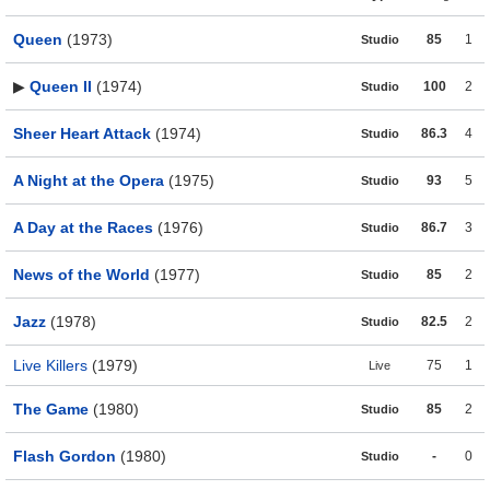
Queen
(1973)
85
1
Studio
▶
Queen II
(1974)
100
2
Studio
Sheer Heart Attack
(1974)
86.3
4
Studio
A Night at the Opera
(1975)
93
5
Studio
A Day at the Races
(1976)
86.7
3
Studio
News of the World
(1977)
85
2
Studio
Jazz
(1978)
82.5
2
Studio
Live Killers
(1979)
75
1
Live
The Game
(1980)
85
2
Studio
Flash Gordon
(1980)
-
0
Studio