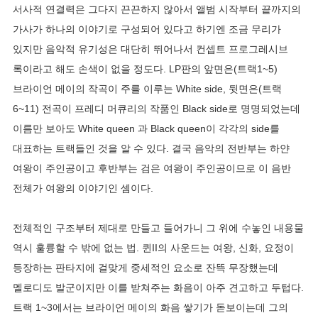
서사적 연결력은 그다지 끈끈하지 않아서 앨범 시작부터 끝까지의
가사가 하나의 이야기로 구성되어 있다고 하기엔 조금 무리가
있지만 음악적 유기성은 대단히 뛰어나서 컨셉트 프로그레시브
록이라고 해도 손색이 없을 정도다. LP판의 앞면은(트랙1~5)
브라이언 메이의 작곡이 주를 이루는 White side, 뒷면은(트랙
6~11) 전곡이 프레디 머큐리의 작품인 Black side로 명명되었는데
이름만 보아도 White queen 과 Black queen이 각각의 side를
대표하는 트랙들인 것을 알 수 있다. 결국 음악의 전반부는 하얀
여왕이 주인공이고 후반부는 검은 여왕이 주인공이므로 이 음반
전체가 여왕의 이야기인 셈이다.
전체적인 구조부터 제대로 만들고 들어가니 그 위에 수놓인 내용물
역시 훌륭할 수 밖에 없는 법. 퀸II의 사운드는 여왕, 신화, 요정이
등장하는 판타지에 걸맞게 중세적인 요소로 잔뜩 무장했는데
멜로디도 발군이지만 이를 받쳐주는 화음이 아주 견고하고 두텁다.
트랙 1~3에서는 브라이언 메이의 화음 쌓기가 돋보이는데 그의