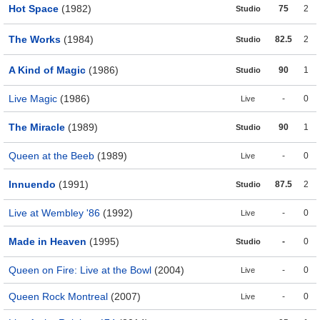
Hot Space
(1982)
75
2
Studio
The Works
(1984)
82.5
2
Studio
A Kind of Magic
(1986)
90
1
Studio
Live Magic
(1986)
-
0
Live
The Miracle
(1989)
90
1
Studio
Queen at the Beeb
(1989)
-
0
Live
Innuendo
(1991)
87.5
2
Studio
Live at Wembley '86
(1992)
-
0
Live
Made in Heaven
(1995)
-
0
Studio
Queen on Fire: Live at the Bowl
(2004)
-
0
Live
Queen Rock Montreal
(2007)
-
0
Live