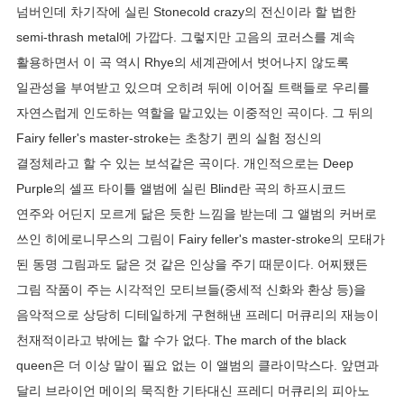
넘버인데 차기작에 실린 Stonecold crazy의 전신이라 할 법한
semi-thrash metal에 가깝다. 그렇지만 고음의 코러스를 계속
활용하면서 이 곡 역시 Rhye의 세계관에서 벗어나지 않도록
일관성을 부여받고 있으며 오히려 뒤에 이어질 트랙들로 우리를
자연스럽게 인도하는 역할을 맡고있는 이중적인 곡이다. 그 뒤의
Fairy feller's master-stroke는 초창기 퀸의 실험 정신의
결정체라고 할 수 있는 보석같은 곡이다. 개인적으로는 Deep
Purple의 셀프 타이틀 앨범에 실린 Blind란 곡의 하프시코드
연주와 어딘지 모르게 닮은 듯한 느낌을 받는데 그 앨범의 커버로
쓰인 히에로니무스의 그림이 Fairy feller's master-stroke의 모태가
된 동명 그림과도 닮은 것 같은 인상을 주기 때문이다. 어찌됐든
그림 작품이 주는 시각적인 모티브들(중세적 신화와 환상 등)을
음악적으로 상당히 디테일하게 구현해낸 프레디 머큐리의 재능이
천재적이라고 밖에는 할 수가 없다. The march of the black
queen은 더 이상 말이 필요 없는 이 앨범의 클라이막스다. 앞면과
달리 브라이언 메이의 묵직한 기타대신 프레디 머큐리의 피아노