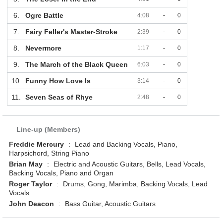
6.
Ogre Battle
4:08
-
0
7.
Fairy Feller's Master-Stroke
2:39
-
0
8.
Nevermore
1:17
-
0
9.
The March of the Black Queen
6:03
-
0
10.
Funny How Love Is
3:14
-
0
11.
Seven Seas of Rhye
2:48
-
0
Line-up (Members)
Freddie Mercury
:
Lead and Backing Vocals, Piano,
Harpsichord, String Piano
Brian May
:
Electric and Acoustic Guitars, Bells, Lead Vocals,
Backing Vocals, Piano and Organ
Roger Taylor
:
Drums, Gong, Marimba, Backing Vocals, Lead
Vocals
John Deacon
:
Bass Guitar, Acoustic Guitars