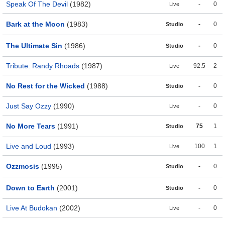
Speak Of The Devil
(1982)
-
0
Live
Bark at the Moon
(1983)
-
0
Studio
The Ultimate Sin
(1986)
-
0
Studio
Tribute: Randy Rhoads
(1987)
92.5
2
Live
No Rest for the Wicked
(1988)
-
0
Studio
Just Say Ozzy
(1990)
-
0
Live
No More Tears
(1991)
75
1
Studio
Live and Loud
(1993)
100
1
Live
Ozzmosis
(1995)
-
0
Studio
Down to Earth
(2001)
-
0
Studio
Live At Budokan
(2002)
-
0
Live