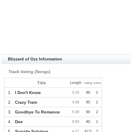
Blizzard of Ozz Information
Track listing (Songs)
Title
Length
rating
votes
1.
I Don't Know
5:16
90
2
2.
Crazy Train
4:56
95
2
3.
Goodbye To Romance
5:36
90
2
4.
Dee
0:50
80
1
5.
Suicide Solution
4:21
87.5
2