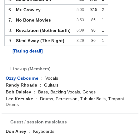
6.
Mr. Crowley
5:03
97.5
2
7.
No Bone Movies
3:53
85
1
8.
Revalation (Mother Earth)
6:09
90
1
9.
Steal Away (The Night)
3:29
80
1
[Rating detail]
Line-up (Members)
Ozzy Osbourne
:
Vocals
Randy Rhoads
:
Guitars
Bob Daisley
:
Bass, Backing Vocals, Gongs
Lee Kerslake
:
Drums, Percussion, Tubular Bells, Timpani
Drums
Guest / session musicians
Don Airey
:
Keyboards