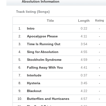
Absolution Information
Track listing (Songs)
Title
Length
Rating
1.
Intro
0:22
-
2.
Apocalypse Please
4:11
-
3.
Time Is Running Out
3:54
-
4.
Sing for Absolution
4:55
-
5.
Stockholm Syndrome
4:59
-
6.
Falling Away With You
4:41
-
7.
Interlude
0:37
-
8.
Hysteria
3:45
-
9.
Blackout
4:22
-
10.
Butterflies and Hurricanes
4:57
-