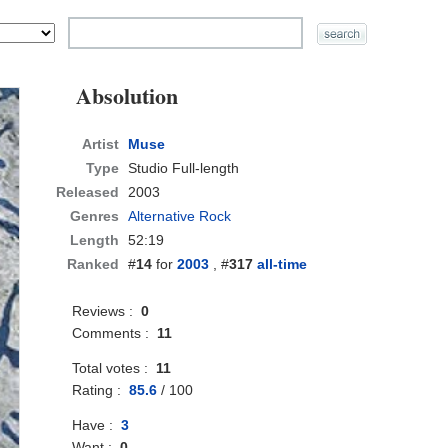
Absolution
Artist
Muse
Type
Studio Full-length
Released
2003
Genres
Alternative Rock
Length
52:19
Ranked
#
14
for
2003
, #
317
all-time
Reviews :
0
Comments :
11
Total votes :
11
Rating :
85.6
/
100
Have :
3
Want :
0