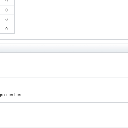
0
0
0
0
gs seen here.