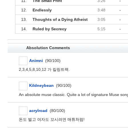
11.
The Small Print
3:26
-
12.
Endlessly
3:48
-
13.
Thoughts of a Dying Atheist
3:05
-
14.
Ruled by Secrecy
5:15
-
Absolution Comments
Animni
(90/100)
2,3,4,5,8,10,12 가 킬링트랙.
Kildneybean
(90/100)
An absolute muse classic. Quite a lot of signature Muse son
acrylroad
(80/100)
돈도 벌고 여자도 꼬시려면 매튜처럼!