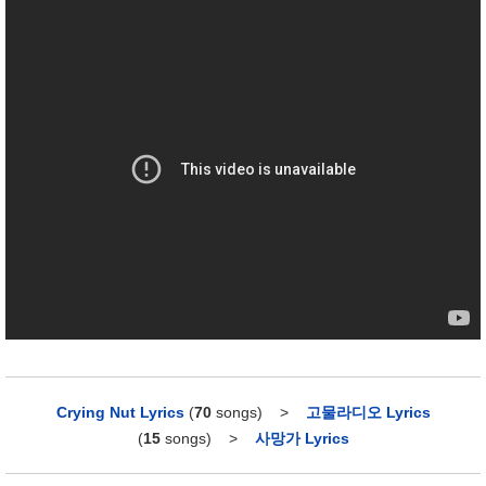
Crying Nut Lyrics
(
70
songs)
>
고물라디오 Lyrics
(
15
songs)
>
사망가 Lyrics