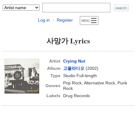
Log in
Register
|
사망가 Lyrics
Artist
Crying Nut
Album
고물라디오
(2002)
Type
Studio Full-length
Pop Rock, Alternative Rock, Punk
Genres
Rock
Labels
Drug Records