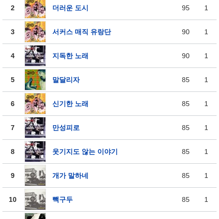
2
더러운 도시
95
1
3
서커스 매직 유랑단
90
1
4
지독한 노래
90
1
5
말달리자
85
1
6
신기한 노래
85
1
7
만성피로
85
1
8
웃기지도 않는 이야기
85
1
9
개가 말하네
85
1
10
빽구두
85
1