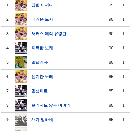
1
강변에 서다
95
1
2
더러운 도시
95
1
3
서커스 매직 유랑단
90
1
4
지독한 노래
90
1
5
말달리자
85
1
6
신기한 노래
85
1
7
만성피로
85
1
8
웃기지도 않는 이야기
85
1
9
개가 말하네
85
1