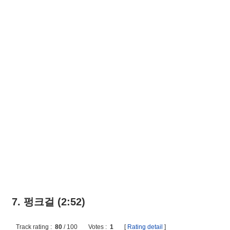
7. 펑크걸 (2:52)
Track rating :
80
/
100
Votes :
1
[
Rating detail
]