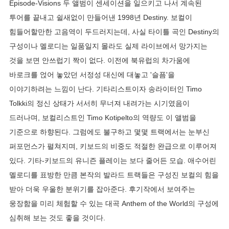
Episode-Visions 두 앨범이 센세이션을 일으키고 나서 계속된
투어를 끝내고 쉴새없이 만들어낸 1998년 Destiny. 보컬이
힘들어할만한 고음역이 두드러지는데, 사실 타이틀 곡인 Destiny의
구성이나 멜로디는 일품일지 몰라도 실제 라이브에서 망가지는
것을 보면 안쓰럽기 짝이 없다. 이전에 북유럽의 차가움에
바로크를 얹어 놓았던 서정성 대신에 대놓고 '슬픔'을
이야기하려는 느낌이 난다. 기타리스트이자 송라이터인 Timo
Tolkki의 정신 상태가 서서히 무너져 내려가는 시기였음이
드러나며, 보컬리스트인 Timo Kotipelto의 역량도 이 앨범을
기준으로 하향된다. 그럼에도 불구하고 몇몇 트랙에서는 눈부신
퍼포먼스가 펼쳐지며, 키보드의 비중도 적절한 완급으로 이루어져
있다. 기타-키보드의 유니즌 플레이는 보다 줄어든 모습. 애수어린
멜로디를 표방한 만큼 본작의 발라드 트랙들은 구성진 보컬의 힘을
받아 더욱 우울한 분위기를 잡아준다. 후기작에서 보여주는
웅장함을 미리 체험할 수 있는 대곡 Anthem of the World의 구성에
심취해 보는 것도 좋을 것이다.