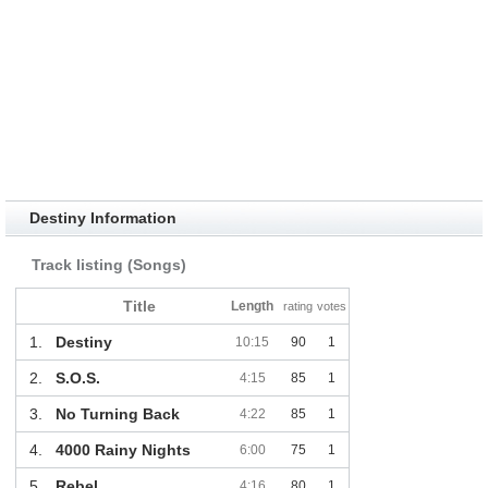
Destiny Information
Track listing (Songs)
Title
Length
rating
votes
1.
Destiny
10:15
90
1
2.
S.O.S.
4:15
85
1
3.
No Turning Back
4:22
85
1
4.
4000 Rainy Nights
6:00
75
1
5.
Rebel
4:16
80
1