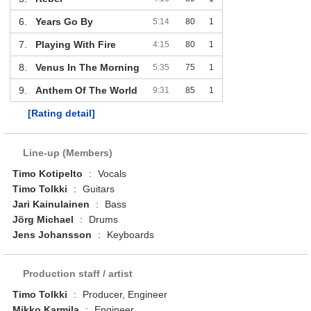
6.
Years Go By
5:14
80
1
7.
Playing With Fire
4:15
80
1
8.
Venus In The Morning
5:35
75
1
9.
Anthem Of The World
9:31
85
1
[Rating detail]
Line-up (Members)
Timo Kotipelto
:
Vocals
Timo Tolkki
:
Guitars
Jari Kainulainen
:
Bass
Jörg Michael
:
Drums
Jens Johansson
:
Keyboards
Production staff / artist
Timo Tolkki
:
Producer, Engineer
Mikko Karmila
:
Engineer