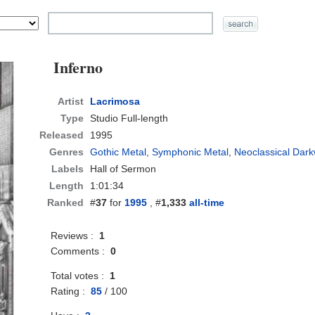
Inferno
Artist
Lacrimosa
Type
Studio Full-length
Released
1995
Genres
Gothic Metal
,
Symphonic Metal
,
Neoclassical Dar
Labels
Hall of Sermon
Length
1:01:34
Ranked
#
37
for
1995
, #
1,333
all-time
Reviews :
1
Comments :
0
Total votes :
1
Rating :
85
/
100