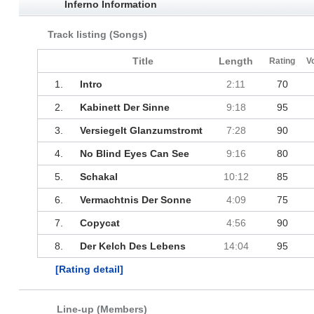
Inferno Information
Track listing (Songs)
Title
Length
Rating
V
1.
Intro
2:11
70
2.
Kabinett Der Sinne
9:18
95
3.
Versiegelt Glanzumstromt
7:28
90
4.
No Blind Eyes Can See
9:16
80
5.
Schakal
10:12
85
6.
Vermachtnis Der Sonne
4:09
75
7.
Copycat
4:56
90
8.
Der Kelch Des Lebens
14:04
95
[Rating detail]
Line-up (Members)