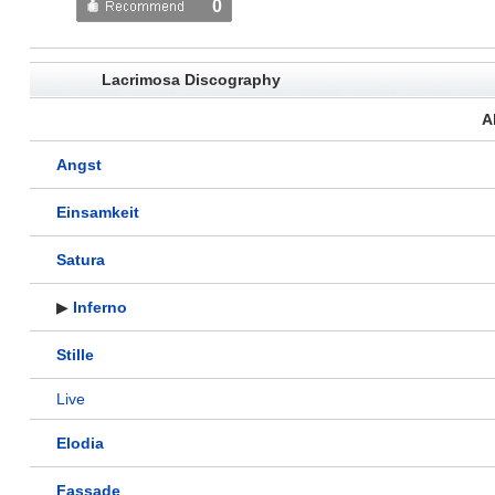
0
Lacrimosa Discography
A
Angst
Einsamkeit
Satura
▶
Inferno
Stille
Live
Elodia
Fassade