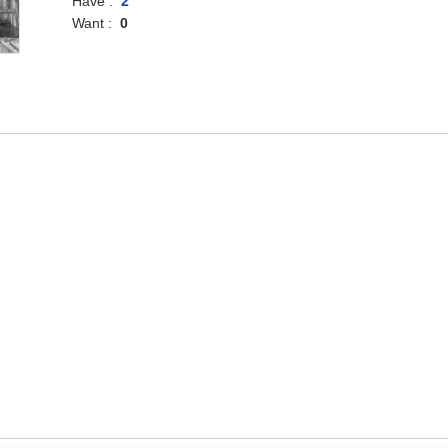
Have :
2
Want :
0