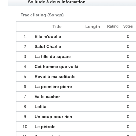
Solitude à deux Information
Track listing (Songs)
Title
Length
Rating
Votes
1.
Elle m'oublie
-
0
2.
Salut Charlie
-
0
3.
La fille du square
-
0
4.
Cet homme que voilà
-
0
5.
Revoilà ma solitude
-
0
6.
La première pierre
-
0
7.
Va te cacher
-
0
8.
Lolita
-
0
9.
Un coup pour rien
-
0
10.
Le pétrole
-
0