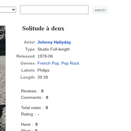
Solitude à deux
Artist
Johnny Hallyday
Type
Studio Full-length
Released
1978-06
Genres
French Pop
,
Pop Rock
Labels
Philips
Length
39:39
Reviews :
0
Comments :
0
Total votes :
0
Rating :
-
Have :
0
Want :
0