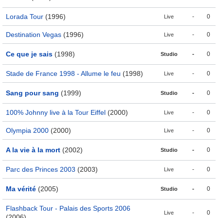
Lorada Tour
(1996)
-
0
Live
Destination Vegas
(1996)
-
0
Live
Ce que je sais
(1998)
-
0
Studio
Stade de France 1998 - Allume le feu
(1998)
-
0
Live
Sang pour sang
(1999)
-
0
Studio
100% Johnny live à la Tour Eiffel
(2000)
-
0
Live
Olympia 2000
(2000)
-
0
Live
A la vie à la mort
(2002)
-
0
Studio
Parc des Princes 2003
(2003)
-
0
Live
Ma vérité
(2005)
-
0
Studio
Flashback Tour - Palais des Sports 2006
-
0
Live
(2006)