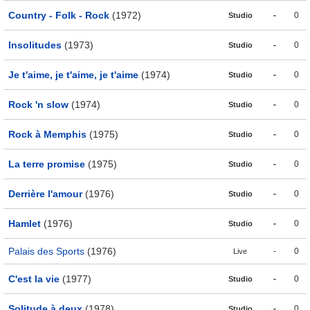
Country - Folk - Rock
(1972)
-
0
Studio
Insolitudes
(1973)
-
0
Studio
Je t'aime, je t'aime, je t'aime
(1974)
-
0
Studio
Rock 'n slow
(1974)
-
0
Studio
Rock à Memphis
(1975)
-
0
Studio
La terre promise
(1975)
-
0
Studio
Derrière l'amour
(1976)
-
0
Studio
Hamlet
(1976)
-
0
Studio
Palais des Sports
(1976)
-
0
Live
C'est la vie
(1977)
-
0
Studio
Solitude à deux
(1978)
-
0
Studio