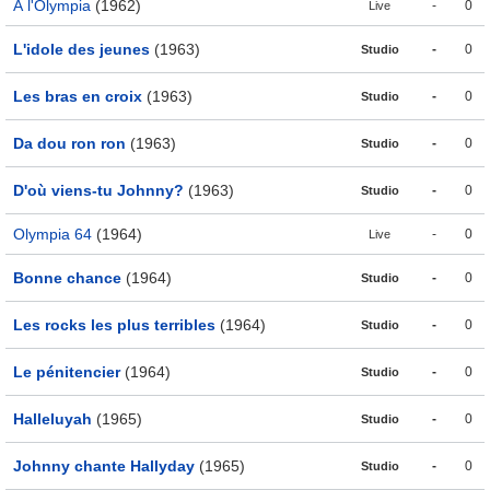
À l'Olympia
(1962)
-
0
Live
L'idole des jeunes
(1963)
-
0
Studio
Les bras en croix
(1963)
-
0
Studio
Da dou ron ron
(1963)
-
0
Studio
D'où viens-tu Johnny?
(1963)
-
0
Studio
Olympia 64
(1964)
-
0
Live
Bonne chance
(1964)
-
0
Studio
Les rocks les plus terribles
(1964)
-
0
Studio
Le pénitencier
(1964)
-
0
Studio
Halleluyah
(1965)
-
0
Studio
Johnny chante Hallyday
(1965)
-
0
Studio