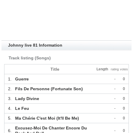
Johnny live 81 Information
Track listing (Songs)
Title
Length
rating
votes
1.
Guerre
-
0
2.
Fils De Personne (Fortunate Son)
-
0
3.
Lady Divine
-
0
4.
Le Feu
-
0
5.
Ma Chérie C'est Moi (It'll Be Me)
-
0
Excusez-Moi De Chanter Encore Du
6.
-
0