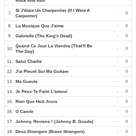
Rock And Roll
Si J'étais Un Charpentier (If I Were A
7.
-
0
Carpenter)
8.
La Musique Que J'aime
-
0
9.
Gabrielle (The King's Dead)
-
0
Quand Ce Jour La Viendra (That'll Be
10.
-
0
The Day)
11.
Salut Charlie
-
0
12.
J'ai Pleuré Sur Ma Guitare
-
0
13.
Ma Gueule
-
0
14.
Je Peux Te Faire L'amour
-
0
15.
Rien Que Huit Jours
-
0
16.
O Carole
-
0
17.
Johnny, Reviens ! (Johnny B. Goode)
-
0
18.
Deux Etrangers (Brave Strangers)
-
0