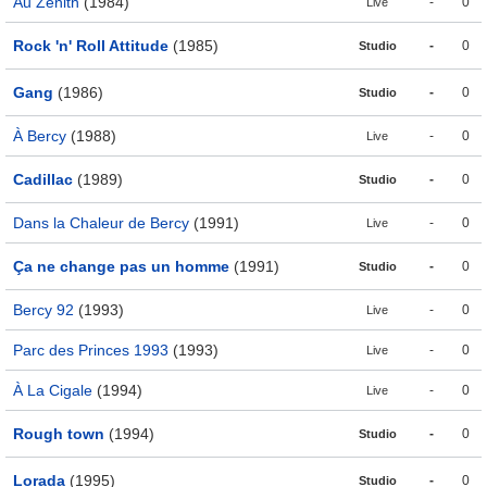
Au Zénith
(1984)
-
0
Live
Rock 'n' Roll Attitude
(1985)
-
0
Studio
Gang
(1986)
-
0
Studio
À Bercy
(1988)
-
0
Live
Cadillac
(1989)
-
0
Studio
Dans la Chaleur de Bercy
(1991)
-
0
Live
Ça ne change pas un homme
(1991)
-
0
Studio
Bercy 92
(1993)
-
0
Live
Parc des Princes 1993
(1993)
-
0
Live
À La Cigale
(1994)
-
0
Live
Rough town
(1994)
-
0
Studio
Lorada
(1995)
-
0
Studio