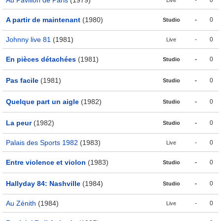
Au Pavillon de Paris
(1979)
-
0
Live
A partir de maintenant
(1980)
-
0
Studio
Johnny live 81
(1981)
-
0
Live
En pièces détachées
(1981)
-
0
Studio
Pas facile
(1981)
-
0
Studio
Quelque part un aigle
(1982)
-
0
Studio
La peur
(1982)
-
0
Studio
Palais des Sports 1982
(1983)
-
0
Live
Entre violence et violon
(1983)
-
0
Studio
Hallyday 84: Nashville
(1984)
-
0
Studio
Au Zénith
(1984)
-
0
Live