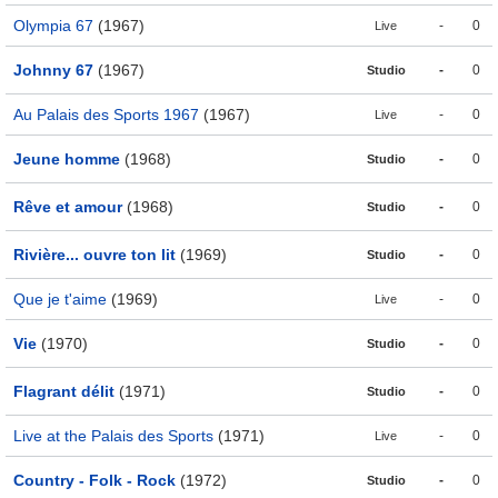
Olympia 67
(1967)
-
0
Live
Johnny 67
(1967)
-
0
Studio
Au Palais des Sports 1967
(1967)
-
0
Live
Jeune homme
(1968)
-
0
Studio
Rêve et amour
(1968)
-
0
Studio
Rivière... ouvre ton lit
(1969)
-
0
Studio
Que je t'aime
(1969)
-
0
Live
Vie
(1970)
-
0
Studio
Flagrant délit
(1971)
-
0
Studio
Live at the Palais des Sports
(1971)
-
0
Live
Country - Folk - Rock
(1972)
-
0
Studio