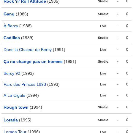
Rock 'n' Roll Attitude
(1985)
-
0
Studio
Gang
(1986)
-
0
Studio
À Bercy
(1988)
-
0
Live
Cadillac
(1989)
-
0
Studio
Dans la Chaleur de Bercy
(1991)
-
0
Live
Ça ne change pas un homme
(1991)
-
0
Studio
Bercy 92
(1993)
-
0
Live
Parc des Princes 1993
(1993)
-
0
Live
À La Cigale
(1994)
-
0
Live
Rough town
(1994)
-
0
Studio
Lorada
(1995)
-
0
Studio
Lorada Tour
(1996)
-
0
Live