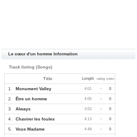
Le cœur d'un homme Information
Track listing (Songs)
Title
Length
rating
votes
1.
Monument Valley
4:01
-
0
2.
Être un homme
4:05
-
0
3.
Always
3:02
-
0
4.
Chavirer les foules
4:13
-
0
5.
Vous Madame
4:48
-
0