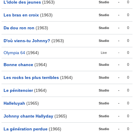
L'idole des jeunes
(1963)
-
0
Studio
Les bras en croix
(1963)
-
0
Studio
Da dou ron ron
(1963)
-
0
Studio
D'où viens-tu Johnny?
(1963)
-
0
Studio
Olympia 64
(1964)
-
0
Live
Bonne chance
(1964)
-
0
Studio
Les rocks les plus terribles
(1964)
-
0
Studio
Le pénitencier
(1964)
-
0
Studio
Halleluyah
(1965)
-
0
Studio
Johnny chante Hallyday
(1965)
-
0
Studio
La génération perdue
(1966)
-
0
Studio