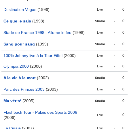
Destination Vegas
(1996)
-
0
Live
Ce que je sais
(1998)
-
0
Studio
Stade de France 1998 - Allume le feu
(1998)
-
0
Live
Sang pour sang
(1999)
-
0
Studio
100% Johnny live à la Tour Eiffel
(2000)
-
0
Live
Olympia 2000
(2000)
-
0
Live
A la vie à la mort
(2002)
-
0
Studio
Parc des Princes 2003
(2003)
-
0
Live
Ma vérité
(2005)
-
0
Studio
Flashback Tour - Palais des Sports 2006
-
0
Live
(2006)
La Cigale
(2007)
-
0
Live