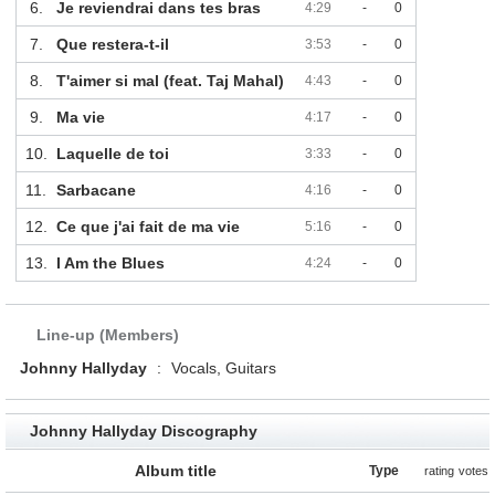
6.
Je reviendrai dans tes bras
4:29
-
0
7.
Que restera-t-il
3:53
-
0
8.
T'aimer si mal (feat. Taj Mahal)
4:43
-
0
9.
Ma vie
4:17
-
0
10.
Laquelle de toi
3:33
-
0
11.
Sarbacane
4:16
-
0
12.
Ce que j'ai fait de ma vie
5:16
-
0
13.
I Am the Blues
4:24
-
0
Line-up (Members)
Johnny Hallyday
:
Vocals, Guitars
Johnny Hallyday Discography
Album title
Type
rating
votes