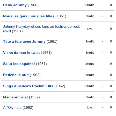
Hello Johnny
(1960)
-
0
Studio
Nous les gars, nous les filles
(1961)
-
0
Studio
Johnny Hallyday et ses fans au festival de rock
-
0
Live
n'roll
(1961)
Tête à tête avec Johnny
(1961)
-
0
Studio
Viens danser le twist
(1961)
-
0
Studio
Salut les copains!
(1961)
-
0
Studio
Retiens la nuit
(1962)
-
0
Studio
Sings America's Rockin' Hits
(1962)
-
0
Studio
Madison twist
(1962)
-
0
Studio
À l'Olympia
(1962)
-
0
Live