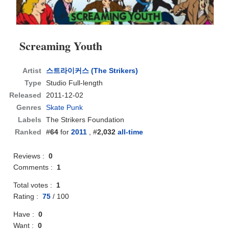
Screaming Youth
Artist
스트라이커스 (The Strikers)
Type
Studio Full-length
Released
2011-12-02
Genres
Skate Punk
Labels
The Strikers Foundation
Ranked
#
64
for
2011
, #
2,032
all-time
Reviews :
0
Comments :
1
Total votes :
1
Rating :
75
/
100
Have :
0
Want :
0