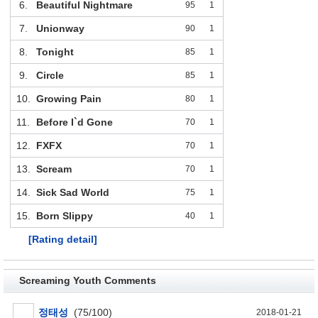
6.
Beautiful Nightmare
95
1
7.
Unionway
90
1
8.
Tonight
85
1
9.
Circle
85
1
10.
Growing Pain
80
1
11.
Before I`d Gone
70
1
12.
FXFX
70
1
13.
Scream
70
1
14.
Sick Sad World
75
1
15.
Born Slippy
40
1
[Rating detail]
Screaming Youth Comments
정태성
(75/100)
2018-01-21