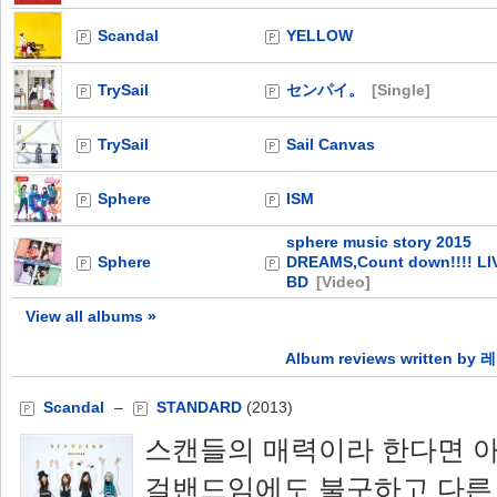
Scandal
YELLOW
TrySail
センパイ。
[Single]
TrySail
Sail Canvas
Sphere
ISM
sphere music story 2015
Sphere
DREAMS,Count down!!!! LI
BD
[Video]
View all albums »
Album reviews written by
Scandal
–
STANDARD
(2013)
스캔들의 매력이라 한다면 
걸밴드임에도 불구하고 다른