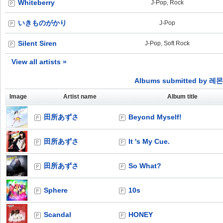
Whiteberry
J-Pop, Rock
いきものがかり
J-Pop
Silent Siren
J-Pop, Soft Rock
View all artists »
Albums submitted by 레
Image
Artist name
Album title
田所あずさ
Beyond Myself!
田所あずさ
It 's My Cue.
田所あずさ
So What?
Sphere
10s
Scandal
HONEY