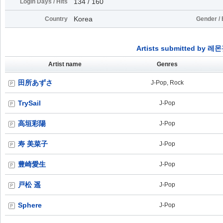
134 / 160
Login Days / Hits
Korea
Country
Gender / 
Artists submitted by 레
Artist name
Genres
田所あずさ
J-Pop, Rock
TrySail
J-Pop
高垣彩陽
J-Pop
寿 美菜子
J-Pop
豊崎愛生
J-Pop
戸松 遥
J-Pop
Sphere
J-Pop