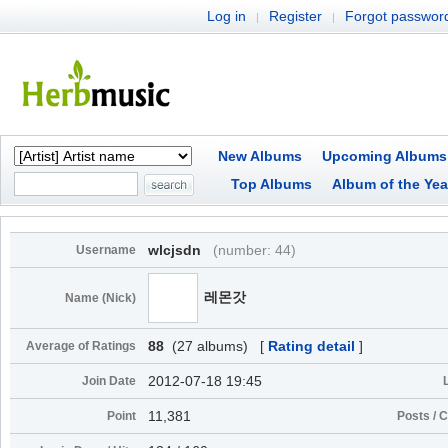
Log in
Register
Forgot passwor
|
|
New Albums
Upcoming Albums
Top Albums
Album of the Yea
wlcjsdn
(number: 44)
Username
레몬갓
Name (Nick)
88
(27 albums) [
Rating detail
]
Average of Ratings
2012-07-18 19:45
Join Date
11,381
Point
Posts /