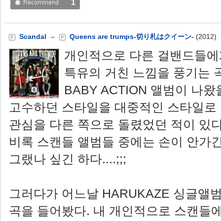
1
Scandal
–
Queens are trumps-切り札はクイーン-
(2012)
개인적으로 다른 걸밴드들에게
특유의 거친 느낌을 풍기는 
BABY ACTION 앨범이 나
고수하던 스타일을 대중적인 스타일로
관심을 다른 쪽으로 돌렸었던 적이 있다
비록 스캔들 앨범들 중에는 손이 안가긴
그랬나 싶긴 하다....;;;
그러다가 어느날 HARUKAZE 싱글앨
곡을 들어봤다. 내 개인적으로 스캔들에