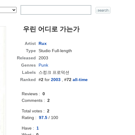
우린 어디로 가는가
Artist
Rux
Type
Studio Full-length
Released
2003
Genres
Punk
Labels
스컹크 프로덕션
Ranked
#
2
for
2003
, #
72
all-time
Reviews :
0
Comments :
2
Total votes :
2
Rating :
97.5
/
100
Have :
1
Want :
0