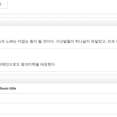
0
의 노래는 더없는 힘이 될 것이다. 가삿말들이 하나같이 와닿았고, 리프 
그 자체만으로도 펑크미학을 대표한다
lbum title