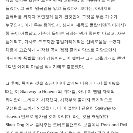
사실 필자는 초등학교 4학년 때 Stairway to Heaven 을 처음
들었다, 그 곡이 명곡임을 알고 들었다기 보다는, 아버지의
컴퓨터를 뒤지다 우연찮게 듣게 된것인데 그것을 부른 가수가
누구인지, 이게 무슨 음악인지, 심지어 제목도 몰랐지만(영어라서)
참 곡이 아름답고 기존에 들어본 곡과는 뭔가 확연히 다르고, 자꾸
듣게되고, 가사도 모르지만 흥얼거리게되는 신비로움을 느꼈다,
처음에 고요하게 시작한 곡이 점점 클라이막스로 치닫으면서
마지막에 폭발할 때의 감동이란,,,이 앨범은 그저 코흘리개일 뿐인
4학년 아이의 마음을 적시기에도 충분했다,
그 후에, 록이란 것을 조금이나마 알게된 다음에 다시 들어봤을
때는 이 Stairway to Heaven 의 위대함, 아니 이 앨범 자체의
위대함이 느껴지기 시작했다, 시작부터 끝까지 유기적으로
구성됨을 느끼게 되었을 때, 아 이 앨범이 단순히 Stairway to
Heaven 만으로 평가될 것이 아니다, 라는 것을 깨달았다,
Black Dog 에서 들려주는 로버트플랜트의 보컬이나 Rock and Roll