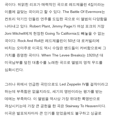
곡이다. 뒤얽힌 리프가 매력적인 곡으로 레드제플린 4집이라는
이름에 걸맞는 곡이라고 할 수 있다. The Battle Of Evermore는
컨트리 악기인 만돌린 연주를 도입한 곡으로 이 앨범의 다양함을
나타내고 있다. Robert Plant, Jimmy Page가 여성 포크의 거장
Joni Mitchell에게 헌정한 Going To California도 빼놓을 수 없는
곡이다. Rock And Roll은 레드제플린이 50년 대 로커빌리에
바치는 오마주로 이곡도 역시 수많은 밴드들이 커버함으로써 그
가치를 증명한 곡이다. When The Levee Breaks는 1920년 대
미국남부를 덮친 대홍수를 노래한 곡으로 앨범의 영적 무드를
심화시킨다.
그러나 위에서 언급한 곡만으로도 Led Zeppelin IV를 걸작이라고
하는데 부족함은 없을지라도, 세기의 명반이라는 평가를 받는
데에는 부족하다. 이 앨범을 역사상 가장 위대한 록명반으로
격상시키는데 가장 큰 공헌을 한 곡은 Stairway To Heaven이다.
이곡은 발표되자마자 큰 인기를 얻었음에도 불구하고 싱글로