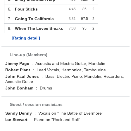
6.
Four Sticks
4:45
85
2
7.
Going To California
3:31
97.5
2
8.
When The Levee Breaks
7:08
95
2
[Rating detail]
Line-up (Members)
Jimmy Page
:
Acoustic and Electric Guitar, Mandolin
Robert Plant
:
Lead Vocals, Harmonica, Tambourine
John Paul Jones
:
Bass, Electric Piano, Mandolin, Recorders,
Acoustic Guitar
John Bonham
:
Drums
Guest / session musicians
Sandy Denny
:
Vocals on "The Battle of Evermore"
Ian Stewart
:
Piano on "Rock and Roll"