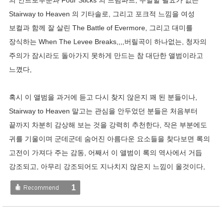
의 인트로부분과 Four Sticks 의 드럼파트, 두말할 필요가 없는
Stairway to Heaven 의 기타솔로, 그리고 포크적 느낌을 여성
보컬과 함께 잘 살린 The Battle of Evermore, 그리고 대미를
장식하는 When The Levee Breaks,,,,버릴곡이 하나없는, 청자의
주의가 잠시라도 돌아가지 못하게 만드는 참 대단한 앨범이라고
느꼈다,
혹시 이 앨범을 과거에 듣고 다시 찾지 않은지 꽤 된 분들이나,
Stairway to Heaven 말고는 관심을 안두었던 분들은 처음부터
끝까지 차분히 감상해 보는 것을 강력히 추천한다, 작은 부분에도
귀를 기울이며 군데군데 숨어진 아름다운 요소들을 찾다보면 록의
고전이 가져다 주는 감동, 어째서 이 앨범이 록의 역사에서 거듭
강조되고, 아무리 강조되어도 지나치지 않은지 느낌이 올것이다,
1