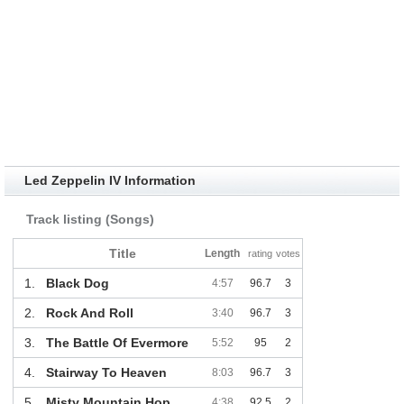
Led Zeppelin IV Information
Track listing (Songs)
Title
Length
rating
votes
1.
Black Dog
4:57
96.7
3
2.
Rock And Roll
3:40
96.7
3
3.
The Battle Of Evermore
5:52
95
2
4.
Stairway To Heaven
8:03
96.7
3
5.
Misty Mountain Hop
4:38
92.5
2