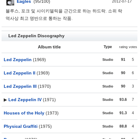
Eagles
(95/100)
2012-07-17
블루스, 포크 및 사이키델릭을 근간으로 하는 하드락. 소위 락
역사상 최고 명반으로 통하는 작품.
Led Zeppelin Discography
Album title
Type
rating
votes
Led Zeppelin
(1969)
91
5
Studio
Led Zeppelin II
(1969)
90
6
Studio
Led Zeppelin III
(1970)
90
3
Studio
▶
Led Zeppelin IV
(1971)
93.6
7
Studio
Houses of the Holy
(1973)
91.3
4
Studio
Physical Graffiti
(1975)
88.8
4
Studio