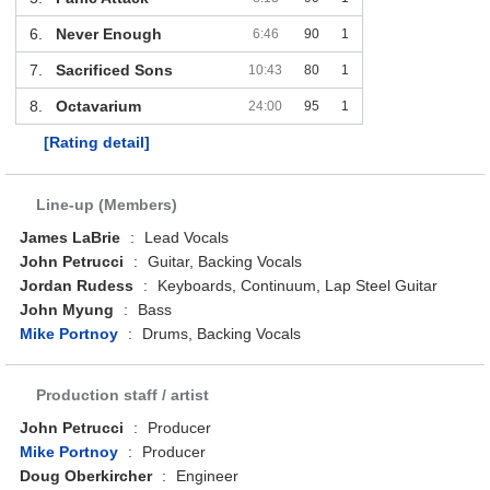
6.
Never Enough
6:46
90
1
7.
Sacrificed Sons
10:43
80
1
8.
Octavarium
24:00
95
1
[Rating detail]
Line-up (Members)
James LaBrie
:
Lead Vocals
John Petrucci
:
Guitar, Backing Vocals
Jordan Rudess
:
Keyboards, Continuum, Lap Steel Guitar
John Myung
:
Bass
Mike Portnoy
:
Drums, Backing Vocals
Production staff / artist
John Petrucci
:
Producer
Mike Portnoy
:
Producer
Doug Oberkircher
:
Engineer