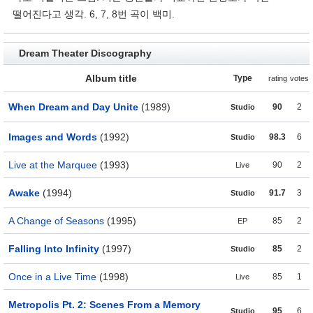
떨어진다고 생각. 6, 7, 8번 곡이 백미.
Dream Theater Discography
Album title
Type
rating
votes
When Dream and Day Unite
(1989)
90
2
Studio
Images and Words
(1992)
98.3
6
Studio
Live at the Marquee
(1993)
90
2
Live
Awake
(1994)
91.7
3
Studio
A Change of Seasons
(1995)
85
2
EP
Falling Into Infinity
(1997)
85
2
Studio
Once in a Live Time
(1998)
85
1
Live
Metropolis Pt. 2: Scenes From a Memory
95
6
Studio