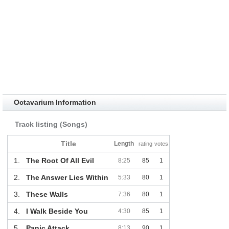
Octavarium Information
Track listing (Songs)
Title
Length
rating
votes
1.
The Root Of All Evil
8:25
85
1
2.
The Answer Lies Within
5:33
80
1
3.
These Walls
7:36
80
1
4.
I Walk Beside You
4:30
85
1
5.
Panic Attack
8:13
90
1