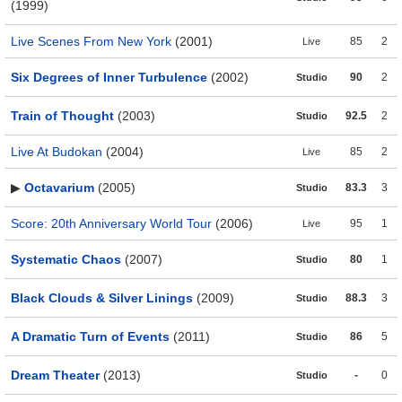
(1999)
Live Scenes From New York
(2001)
85
2
Live
Six Degrees of Inner Turbulence
(2002)
90
2
Studio
Train of Thought
(2003)
92.5
2
Studio
Live At Budokan
(2004)
85
2
Live
▶
Octavarium
(2005)
83.3
3
Studio
Score: 20th Anniversary World Tour
(2006)
95
1
Live
Systematic Chaos
(2007)
80
1
Studio
Black Clouds & Silver Linings
(2009)
88.3
3
Studio
A Dramatic Turn of Events
(2011)
86
5
Studio
Dream Theater
(2013)
-
0
Studio