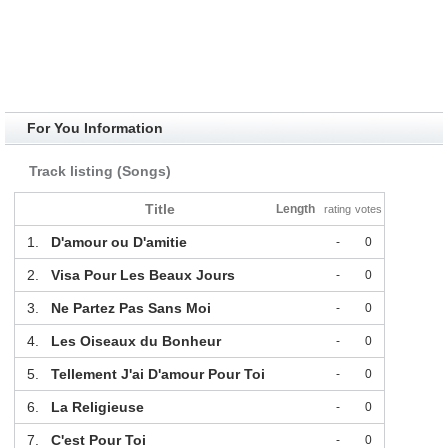
For You Information
Track listing (Songs)
Title
Length
rating
votes
1.
D'amour ou D'amitie
-
0
2.
Visa Pour Les Beaux Jours
-
0
3.
Ne Partez Pas Sans Moi
-
0
4.
Les Oiseaux du Bonheur
-
0
5.
Tellement J'ai D'amour Pour Toi
-
0
6.
La Religieuse
-
0
7.
C'est Pour Toi
-
0