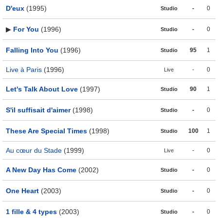
D'eux
(1995)
-
0
Studio
▶
For You
(1996)
-
0
Studio
Falling Into You
(1996)
95
1
Studio
Live à Paris
(1996)
-
0
Live
Let's Talk About Love
(1997)
90
1
Studio
S'il suffisait d'aimer
(1998)
-
0
Studio
These Are Special Times
(1998)
100
1
Studio
Au cœur du Stade
(1999)
-
0
Live
A New Day Has Come
(2002)
-
0
Studio
One Heart
(2003)
-
0
Studio
1 fille & 4 types
(2003)
-
0
Studio