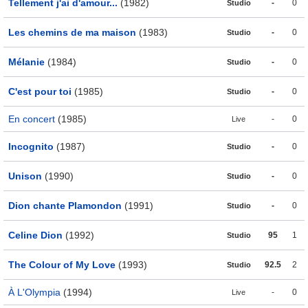
Tellement j'ai d'amour...
(1982)
-
0
Studio
Les chemins de ma maison
(1983)
-
0
Studio
Mélanie
(1984)
-
0
Studio
C'est pour toi
(1985)
-
0
Studio
En concert
(1985)
-
0
Live
Incognito
(1987)
-
0
Studio
Unison
(1990)
-
0
Studio
Dion chante Plamondon
(1991)
-
0
Studio
Celine Dion
(1992)
95
1
Studio
The Colour of My Love
(1993)
92.5
2
Studio
À L'Olympia
(1994)
-
0
Live