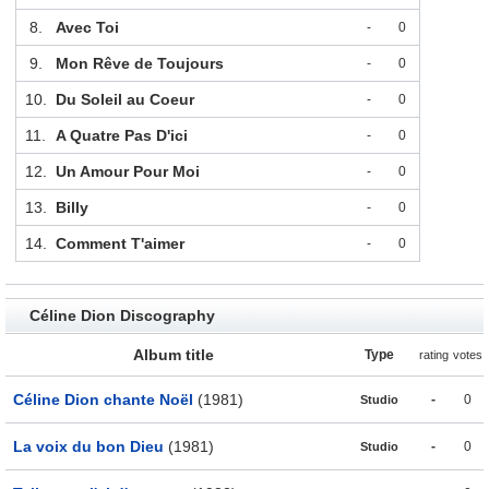
8.
Avec Toi
-
0
9.
Mon Rêve de Toujours
-
0
10.
Du Soleil au Coeur
-
0
11.
A Quatre Pas D'ici
-
0
12.
Un Amour Pour Moi
-
0
13.
Billy
-
0
14.
Comment T'aimer
-
0
Céline Dion Discography
Album title
Type
rating
votes
Céline Dion chante Noël
(1981)
-
0
Studio
La voix du bon Dieu
(1981)
-
0
Studio