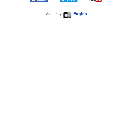
Eagles
Added by