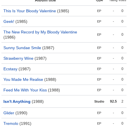
Album title
Type
rating
votes
This Is Your Bloody Valentine
(1985)
-
0
EP
Geek!
(1985)
-
0
EP
The New Record by My Bloody Valentine
-
0
EP
(1986)
Sunny Sundae Smile
(1987)
-
0
EP
Strawberry Wine
(1987)
-
0
EP
Ecstasy
(1987)
-
0
EP
You Made Me Realise
(1988)
-
0
EP
Feed Me With Your Kiss
(1988)
-
0
EP
Isn't Anything
(1988)
92.5
2
Studio
Glider
(1990)
-
0
EP
Tremolo
(1991)
-
0
EP