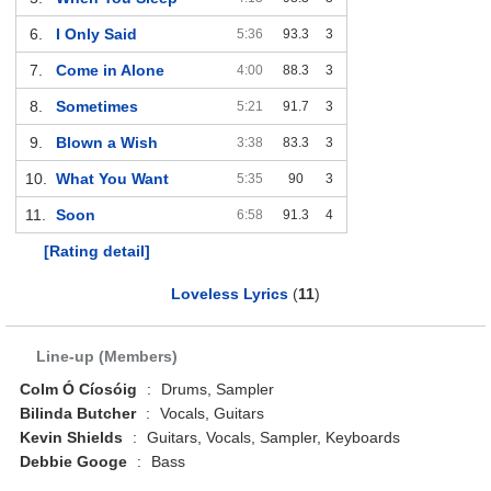
6.
I Only Said
5:36
93.3
3
7.
Come in Alone
4:00
88.3
3
8.
Sometimes
5:21
91.7
3
9.
Blown a Wish
3:38
83.3
3
10.
What You Want
5:35
90
3
11.
Soon
6:58
91.3
4
[Rating detail]
Loveless Lyrics
(
11
)
Line-up (Members)
Colm Ó Cíosóig
:
Drums, Sampler
Bilinda Butcher
:
Vocals, Guitars
Kevin Shields
:
Guitars, Vocals, Sampler, Keyboards
Debbie Googe
:
Bass