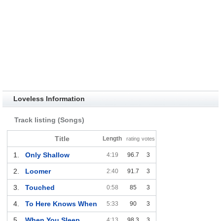
Loveless Information
Track listing (Songs)
Title
Length
rating
votes
1.
Only Shallow
4:19
96.7
3
2.
Loomer
2:40
91.7
3
3.
Touched
0:58
85
3
4.
To Here Knows When
5:33
90
3
5.
When You Sleep
4:13
98.3
3