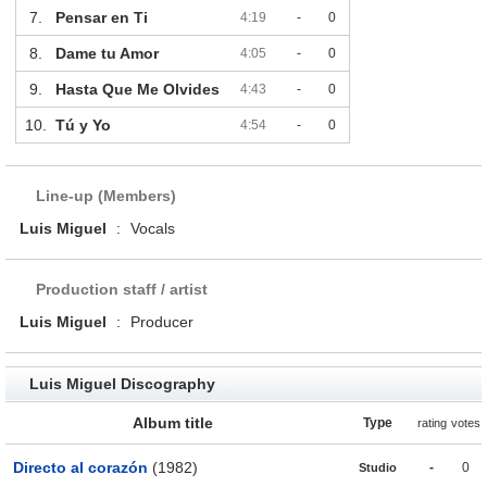
7.
Pensar en Ti
4:19
-
0
8.
Dame tu Amor
4:05
-
0
9.
Hasta Que Me Olvides
4:43
-
0
10.
Tú y Yo
4:54
-
0
Line-up (Members)
Luis Miguel
:
Vocals
Production staff / artist
Luis Miguel
:
Producer
Luis Miguel Discography
Album title
Type
rating
votes
Directo al corazón
(1982)
-
0
Studio