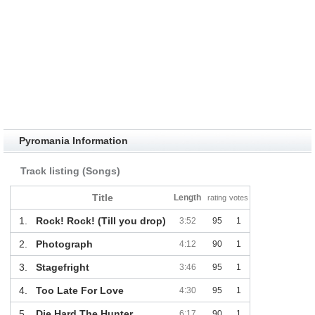
Pyromania Information
Track listing (Songs)
Title
Length
rating
votes
1.
Rock! Rock! (Till you drop)
3:52
95
1
2.
Photograph
4:12
90
1
3.
Stagefright
3:46
95
1
4.
Too Late For Love
4:30
95
1
5.
Die Hard The Hunter
6:17
90
1