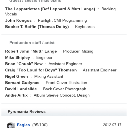
Guest / session musicians
The Leppardettes (Def Leppard & Mutt Lange)
:
Backing
Vocals
John Kongos
:
Fairlight CMI Programming
Booker T. Boffin (Thomas Dolby)
:
Keyboards
Production staff / artist
Robert John "Mutt" Lange
:
Producer, Mixing
Mike Shipley
:
Engineer
Brian "Chuck" New
:
Assistant Engineer
Craig "Too Loud for Boys" Thomson
:
Assistant Engineer
Nigel Green
:
Mixing Assistant
Bernard Gudynas
:
Front Cover Illustration
David Landslide
:
Back Cover Photograph
Andie Airfix
:
Album Sleeve Concept, Design
Pyromania Reviews
Eagles
(
95
/
100
)
2012-07-17