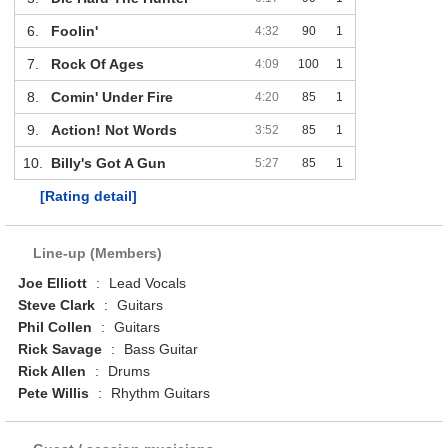
6.
Foolin'
4:32
90
1
7.
Rock Of Ages
4:09
100
1
8.
Comin' Under Fire
4:20
85
1
9.
Action! Not Words
3:52
85
1
10.
Billy's Got A Gun
5:27
85
1
[Rating detail]
Line-up (Members)
Joe Elliott
:
Lead Vocals
Steve Clark
:
Guitars
Phil Collen
:
Guitars
Rick Savage
:
Bass Guitar
Rick Allen
:
Drums
Pete Willis
:
Rhythm Guitars