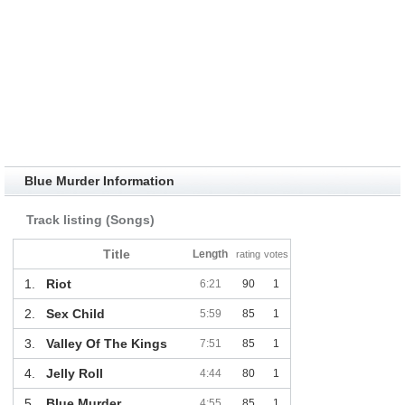
Blue Murder Information
Track listing (Songs)
Title
Length
rating
votes
1.
Riot
6:21
90
1
2.
Sex Child
5:59
85
1
3.
Valley Of The Kings
7:51
85
1
4.
Jelly Roll
4:44
80
1
5.
Blue Murder
4:55
85
1