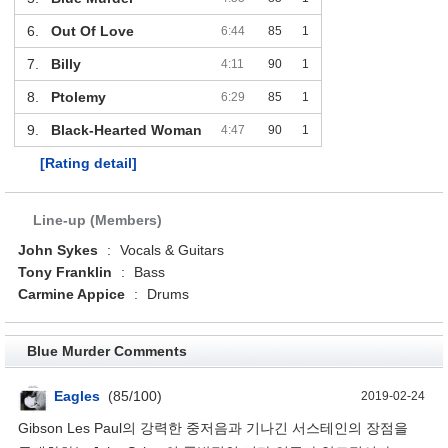
6.
Out Of Love
6:44
85
1
7.
Billy
4:11
90
1
8.
Ptolemy
6:29
85
1
9.
Black-Hearted Woman
4:47
90
1
[Rating detail]
Line-up (Members)
John Sykes
:
Vocals & Guitars
Tony Franklin
:
Bass
Carmine Appice
:
Drums
Blue Murder Comments
Eagles
(85/100)
2019-02-24
Gibson Les Paul의 강력한 중저음과 기나긴 서스테인의 장점을