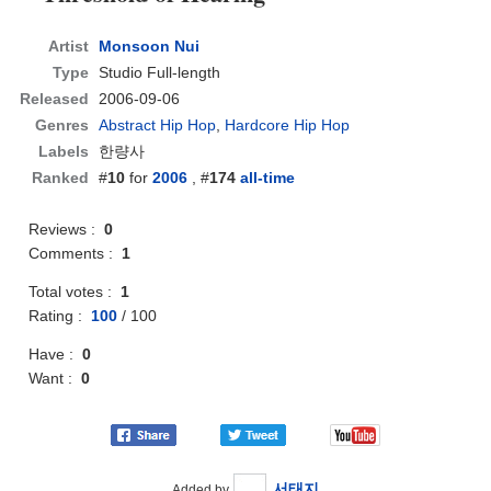
Artist
Monsoon Nui
Type
Studio Full-length
Released
2006-09-06
Genres
Abstract Hip Hop
,
Hardcore Hip Hop
Labels
한량사
Ranked
#
10
for
2006
, #
174
all-time
Reviews :
0
Comments :
1
Total votes :
1
Rating :
100
/
100
Have :
0
Want :
0
서태지
Added by