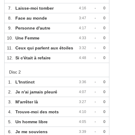
7.
Laisse-moi tomber
4:16
-
0
8.
Face au monde
3:47
-
0
9.
Personne d'autre
4:17
-
0
10.
Une Femme
4:33
-
0
11.
Ceux qui parlent aux étoiles
3:32
-
0
12.
Si c'était à refaire
4:48
-
0
Disc 2
1.
L'Instinct
3:36
-
0
2.
Je n'ai jamais pleuré
4:07
-
0
3.
M'arrêter là
3:27
-
0
4.
Trouve-moi des mots
4:10
-
0
5.
Un homme libre
4:05
-
0
6.
Je me souviens
3:39
-
0