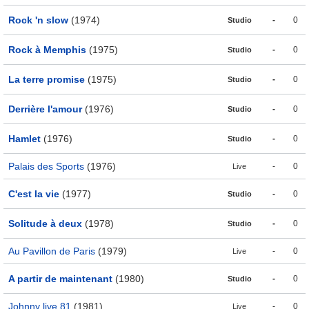
Rock 'n slow
(1974)
-
0
Studio
Rock à Memphis
(1975)
-
0
Studio
La terre promise
(1975)
-
0
Studio
Derrière l'amour
(1976)
-
0
Studio
Hamlet
(1976)
-
0
Studio
Palais des Sports
(1976)
-
0
Live
C'est la vie
(1977)
-
0
Studio
Solitude à deux
(1978)
-
0
Studio
Au Pavillon de Paris
(1979)
-
0
Live
A partir de maintenant
(1980)
-
0
Studio
Johnny live 81
(1981)
-
0
Live