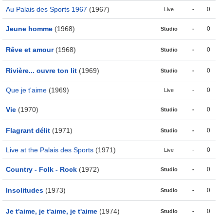
Au Palais des Sports 1967
(1967)
-
0
Live
Jeune homme
(1968)
-
0
Studio
Rêve et amour
(1968)
-
0
Studio
Rivière... ouvre ton lit
(1969)
-
0
Studio
Que je t'aime
(1969)
-
0
Live
Vie
(1970)
-
0
Studio
Flagrant délit
(1971)
-
0
Studio
Live at the Palais des Sports
(1971)
-
0
Live
Country - Folk - Rock
(1972)
-
0
Studio
Insolitudes
(1973)
-
0
Studio
Je t'aime, je t'aime, je t'aime
(1974)
-
0
Studio