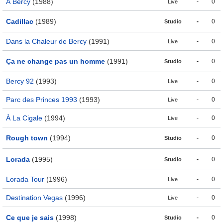
À Bercy
(1988)
-
0
Live
Cadillac
(1989)
-
0
Studio
Dans la Chaleur de Bercy
(1991)
-
0
Live
Ça ne change pas un homme
(1991)
-
0
Studio
Bercy 92
(1993)
-
0
Live
Parc des Princes 1993
(1993)
-
0
Live
À La Cigale
(1994)
-
0
Live
Rough town
(1994)
-
0
Studio
Lorada
(1995)
-
0
Studio
Lorada Tour
(1996)
-
0
Live
Destination Vegas
(1996)
-
0
Live
Ce que je sais
(1998)
-
0
Studio