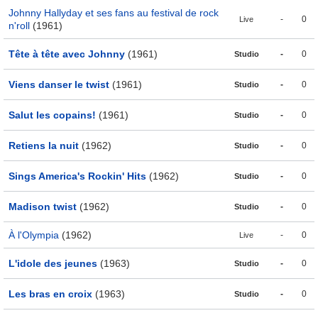
Johnny Hallyday et ses fans au festival de rock
-
0
Live
n'roll
(1961)
Tête à tête avec Johnny
(1961)
-
0
Studio
Viens danser le twist
(1961)
-
0
Studio
Salut les copains!
(1961)
-
0
Studio
Retiens la nuit
(1962)
-
0
Studio
Sings America's Rockin' Hits
(1962)
-
0
Studio
Madison twist
(1962)
-
0
Studio
À l'Olympia
(1962)
-
0
Live
L'idole des jeunes
(1963)
-
0
Studio
Les bras en croix
(1963)
-
0
Studio