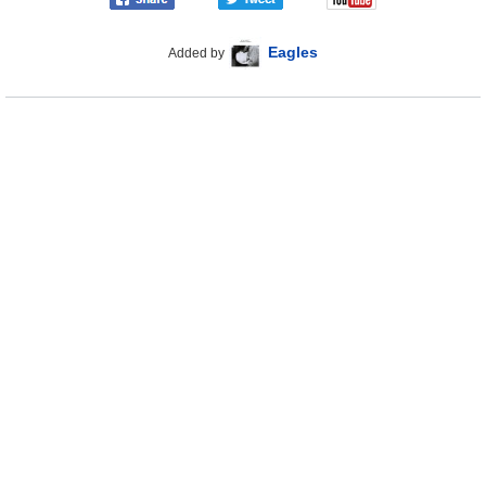
Eagles
Added by