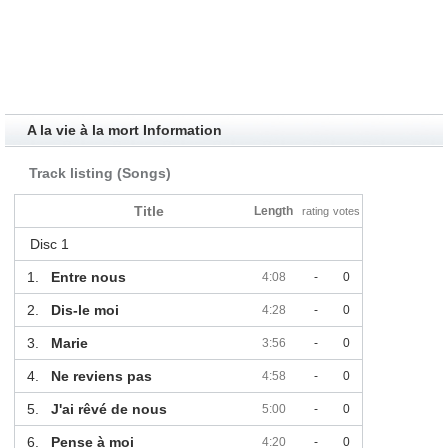
A la vie à la mort Information
Track listing (Songs)
Title
Length
rating
votes
Disc 1
1.
Entre nous
4:08
-
0
2.
Dis-le moi
4:28
-
0
3.
Marie
3:56
-
0
4.
Ne reviens pas
4:58
-
0
5.
J'ai rêvé de nous
5:00
-
0
6.
Pense à moi
4:20
-
0