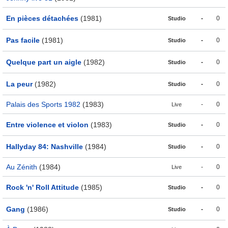
En pièces détachées
(1981)
-
0
Studio
Pas facile
(1981)
-
0
Studio
Quelque part un aigle
(1982)
-
0
Studio
La peur
(1982)
-
0
Studio
Palais des Sports 1982
(1983)
-
0
Live
Entre violence et violon
(1983)
-
0
Studio
Hallyday 84: Nashville
(1984)
-
0
Studio
Au Zénith
(1984)
-
0
Live
Rock 'n' Roll Attitude
(1985)
-
0
Studio
Gang
(1986)
-
0
Studio