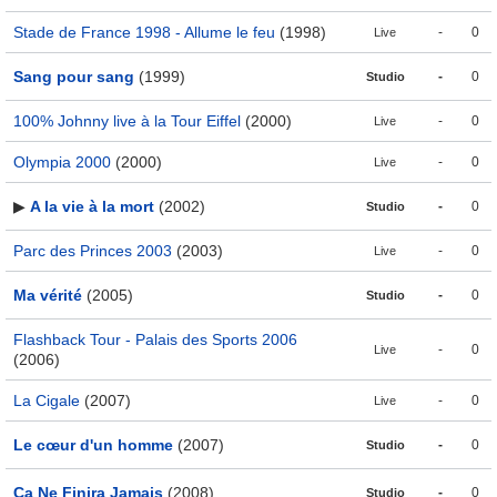
Stade de France 1998 - Allume le feu
(1998)
-
0
Live
Sang pour sang
(1999)
-
0
Studio
100% Johnny live à la Tour Eiffel
(2000)
-
0
Live
Olympia 2000
(2000)
-
0
Live
▶
A la vie à la mort
(2002)
-
0
Studio
Parc des Princes 2003
(2003)
-
0
Live
Ma vérité
(2005)
-
0
Studio
Flashback Tour - Palais des Sports 2006
-
0
Live
(2006)
La Cigale
(2007)
-
0
Live
Le cœur d'un homme
(2007)
-
0
Studio
Ça Ne Finira Jamais
(2008)
-
0
Studio