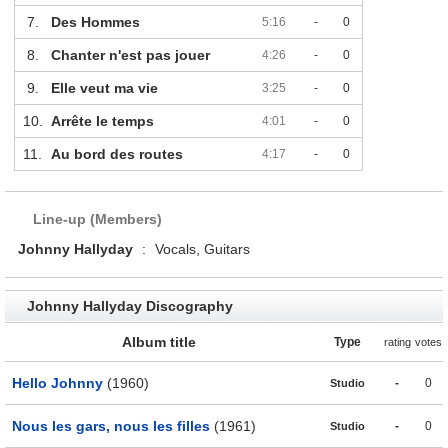
7.
Des Hommes
5:16
-
0
8.
Chanter n'est pas jouer
4:26
-
0
9.
Elle veut ma vie
3:25
-
0
10.
Arrête le temps
4:01
-
0
11.
Au bord des routes
4:17
-
0
Line-up (Members)
Johnny Hallyday
:
Vocals, Guitars
Johnny Hallyday Discography
Album title
Type
rating
votes
Hello Johnny
(1960)
-
0
Studio
Nous les gars, nous les filles
(1961)
-
0
Studio