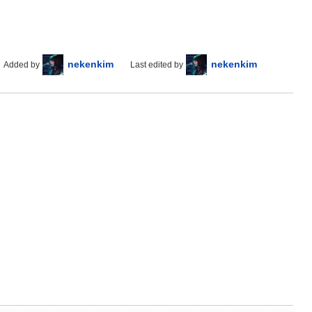
nekenkim
nekenkim
Added by
Last edited by