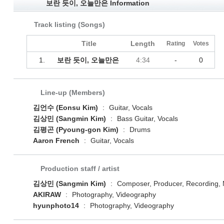
보란 듯이, 오늘만은 Information
Track listing (Songs)
Title
Length
Rating
Votes
1.
보란 듯이, 오늘만은
4:34
-
0
Line-up (Members)
김언수 (Eonsu Kim)
:
Guitar, Vocals
김상민 (Sangmin Kim)
:
Bass Guitar, Vocals
김평곤 (Pyoung-gon Kim)
:
Drums
Aaron French
:
Guitar, Vocals
Production staff / artist
김상민 (Sangmin Kim)
:
Composer, Producer, Recording, M
AKIRAW
:
Photography, Videography
hyunphoto14
:
Photography, Videography