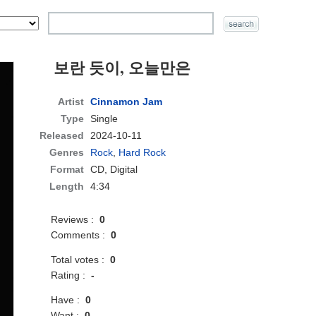
보란 듯이, 오늘만은
Artist
Cinnamon Jam
Type
Single
Released
2024-10-11
Genres
Rock
,
Hard Rock
Format
CD
, Digital
Length
4:34
Reviews :
0
Comments :
0
Total votes :
0
Rating :
-
Have :
0
Want :
0