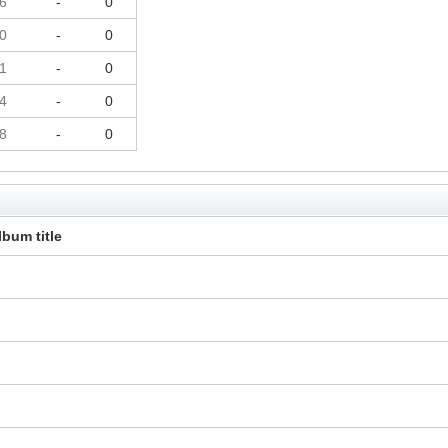
6
-
0
0
-
0
1
-
0
4
-
0
8
-
0
lbum title