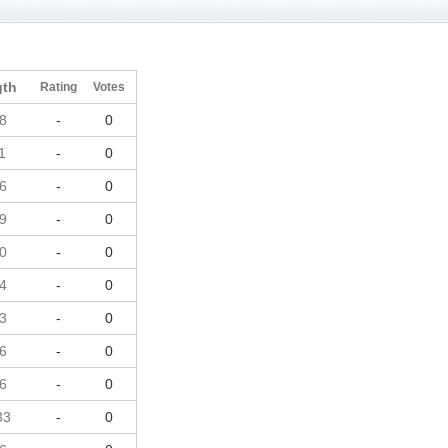
gth
Rating
Votes
8
-
0
1
-
0
6
-
0
9
-
0
0
-
0
4
-
0
3
-
0
6
-
0
6
-
0
33
-
0