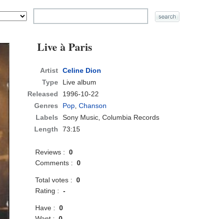
Live à Paris
Artist
Celine Dion
Type
Live album
Released
1996-10-22
Genres
Pop
,
Chanson
Labels
Sony Music, Columbia Records
Length
73:15
Reviews :
0
Comments :
0
Total votes :
0
Rating :
-
Have :
0
Want :
0