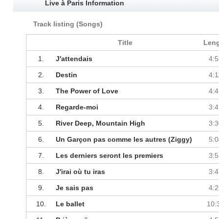
Live à Paris Information
Track listing (Songs)
Title
Len
1.
J'attendais
4:5
2.
Destin
4:1
3.
The Power of Love
4:4
4.
Regarde-moi
3:4
5.
River Deep, Mountain High
3:3
6.
Un Garçon pas comme les autres (Ziggy)
5:0
7.
Les derniers seront les premiers
3:5
8.
J'irai où tu iras
3:4
9.
Je sais pas
4:2
10.
Le ballet
10: