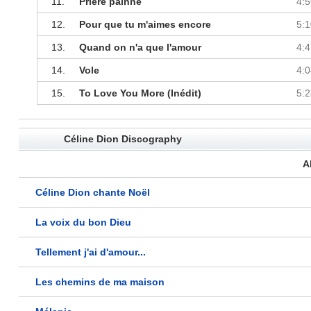
11.
Prière païnne
4:5
12.
Pour que tu m'aimes encore
5:1
13.
Quand on n'a que l'amour
4:4
14.
Vole
4:0
15.
To Love You More (Inédit)
5:2
Céline Dion Discography
A
Céline Dion chante Noël
La voix du bon Dieu
Tellement j'ai d'amour...
Les chemins de ma maison