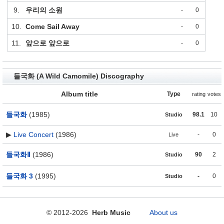
9.
우리의 소원
-
0
10.
Come Sail Away
-
0
11.
앞으로 앞으로
-
0
들국화 (A Wild Camomile) Discography
Album title
Type
rating
votes
들국화
(1985)
98.1
10
Studio
▶
Live Concert
(1986)
-
0
Live
들국화Ⅱ
(1986)
90
2
Studio
들국화 3
(1995)
-
0
Studio
© 2012-2026
Herb Music
About us